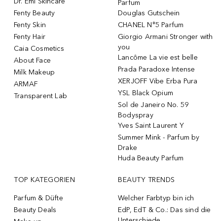
Dr. Emi Skincare
Parfum
Fenty Beauty
Douglas Gutschein
Fenty Skin
CHANEL N°5 Parfum
Fenty Hair
Giorgio Armani Stronger with
you
Caia Cosmetics
Lancôme La vie est belle
About Face
Prada Paradoxe Intense
Milk Makeup
XERJOFF Vibe Erba Pura
ARMAF
YSL Black Opium
Transparent Lab
Sol de Janeiro No. 59
Bodyspray
Yves Saint Laurent Y
Summer Mink - Parfum by
Drake
Huda Beauty Parfum
TOP KATEGORIEN
BEAUTY TRENDS
Parfum & Düfte
Welcher Farbtyp bin ich
Beauty Deals
EdP, EdT & Co.: Das sind die
Unterschiede