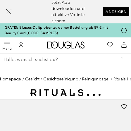
Jetzt App
[navigation.slideout.screenreader]
downloaden und
ANZEIGEN
attraktive Vorteile
sichern
GRATIS: 8 Luxus-Duftproben zu deiner Bestellung ab 89 € mit
Beauty Card (CODE: SAMPLES)
Zur Douglas Startseite
Zu Meiner 
Menü öffnen
Zu Meinem Kundenkonto
Zum
Menü
Gehe zurück
Suche ausführen
Homepage
Gesicht
Gesichtsreinigung
Reinigungsgel
Rituals 