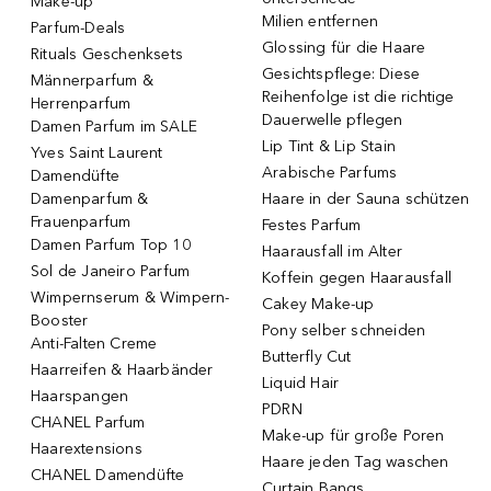
Make-up
Milien entfernen
Parfum-Deals
Glossing für die Haare
Rituals Geschenksets
Gesichtspflege: Diese
Männerparfum &
Reihenfolge ist die richtige
Herrenparfum
Dauerwelle pflegen
Damen Parfum im SALE
Lip Tint & Lip Stain
Yves Saint Laurent
Arabische Parfums
Damendüfte
Damenparfum &
Haare in der Sauna schützen
Frauenparfum
Festes Parfum
Damen Parfum Top 10
Haarausfall im Alter
Sol de Janeiro Parfum
Koffein gegen Haarausfall
Wimpernserum & Wimpern-
Cakey Make-up
Booster
Pony selber schneiden
Anti-Falten Creme
Butterfly Cut
Haarreifen & Haarbänder
Liquid Hair
Haarspangen
PDRN
CHANEL Parfum
Make-up für große Poren
Haarextensions
Haare jeden Tag waschen
CHANEL Damendüfte
Curtain Bangs