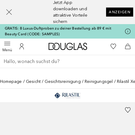
Jetzt App
[navigation.slideout.screenreader]
downloaden und
ANZEIGEN
attraktive Vorteile
sichern
GRATIS: 8 Luxus-Duftproben zu deiner Bestellung ab 89 € mit
Beauty Card (CODE: SAMPLES)
Zur Douglas Startseite
Zu Meiner 
Menü öffnen
Zu Meinem Kundenkonto
Zum
Menü
Gehe zurück
Suche ausführen
Homepage
Gesicht
Gesichtsreinigung
Reinigungsgel
Rilastil X