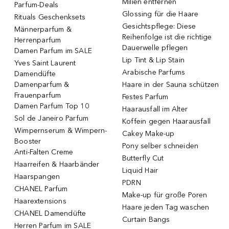
Milien entfernen
Parfum-Deals
Glossing für die Haare
Rituals Geschenksets
Gesichtspflege: Diese
Männerparfum &
Reihenfolge ist die richtige
Herrenparfum
Dauerwelle pflegen
Damen Parfum im SALE
Lip Tint & Lip Stain
Yves Saint Laurent
Arabische Parfums
Damendüfte
Damenparfum &
Haare in der Sauna schützen
Frauenparfum
Festes Parfum
Damen Parfum Top 10
Haarausfall im Alter
Sol de Janeiro Parfum
Koffein gegen Haarausfall
Wimpernserum & Wimpern-
Cakey Make-up
Booster
Pony selber schneiden
Anti-Falten Creme
Butterfly Cut
Haarreifen & Haarbänder
Liquid Hair
Haarspangen
PDRN
CHANEL Parfum
Make-up für große Poren
Haarextensions
Haare jeden Tag waschen
CHANEL Damendüfte
Curtain Bangs
Herren Parfum im SALE