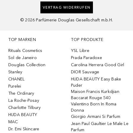
VERTRAG WIDERRUFEN
©
2026
Parfümerie Douglas Gesellschaft m.b.H.
TOP MARKEN
TOP PRODUKTE
Rituals Cosmetics
YSL Libre
Sol de Janeiro
Prada Paradoxe
Douglas Collection
Carolina Herrera Good Girl
Stanley
DIOR Sauvage
CHANEL
HUDA BEAUTY Easy Bake
Puder
Purelei
Maison Francis Kurkdjian
The Ordinary
Baccarat Rouge 540
La Roche-Posay
Valentino Born In Roma
Charlotte Tilbury
Donna
HUDA BEAUTY
Giorgio Armani Si Parfum
MAC
Jean Paul Gaultier Le Male Le
Dr. Emi Skincare
Parfum