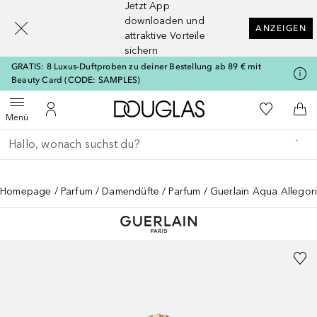
Jetzt App
[navigation.slideout.screenreader]
downloaden und
ANZEIGEN
attraktive Vorteile
sichern
GRATIS: 8 Luxus-Duftproben zu deiner Bestellung ab 89 € mit
Beauty Card (CODE: SAMPLES)
Zur Douglas Startseite
Zu Meiner 
Menü öffnen
Zu Meinem Kundenkonto
Zum
Menü
Gehe zurück
Suche ausführen
Homepage
Parfum
Damendüfte
Parfum
Guerlain Aqua Allegori