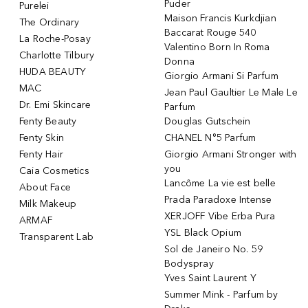
Puder
Purelei
Maison Francis Kurkdjian
The Ordinary
Baccarat Rouge 540
La Roche-Posay
Valentino Born In Roma
Charlotte Tilbury
Donna
HUDA BEAUTY
Giorgio Armani Si Parfum
MAC
Jean Paul Gaultier Le Male Le
Dr. Emi Skincare
Parfum
Fenty Beauty
Douglas Gutschein
Fenty Skin
CHANEL N°5 Parfum
Fenty Hair
Giorgio Armani Stronger with
you
Caia Cosmetics
Lancôme La vie est belle
About Face
Prada Paradoxe Intense
Milk Makeup
XERJOFF Vibe Erba Pura
ARMAF
YSL Black Opium
Transparent Lab
Sol de Janeiro No. 59
Bodyspray
Yves Saint Laurent Y
Summer Mink - Parfum by