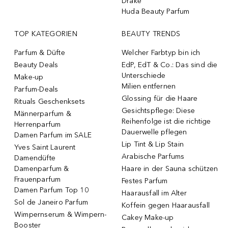
Drake
Huda Beauty Parfum
TOP KATEGORIEN
BEAUTY TRENDS
Parfum & Düfte
Welcher Farbtyp bin ich
Beauty Deals
EdP, EdT & Co.: Das sind die
Unterschiede
Make-up
Milien entfernen
Parfum-Deals
Glossing für die Haare
Rituals Geschenksets
Gesichtspflege: Diese
Männerparfum &
Reihenfolge ist die richtige
Herrenparfum
Dauerwelle pflegen
Damen Parfum im SALE
Lip Tint & Lip Stain
Yves Saint Laurent
Arabische Parfums
Damendüfte
Damenparfum &
Haare in der Sauna schützen
Frauenparfum
Festes Parfum
Damen Parfum Top 10
Haarausfall im Alter
Sol de Janeiro Parfum
Koffein gegen Haarausfall
Wimpernserum & Wimpern-
Cakey Make-up
Booster