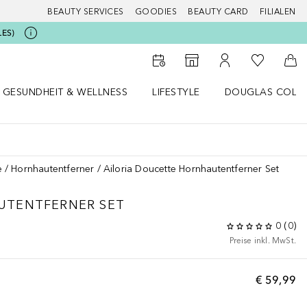
BEAUTY SERVICES
GOODIES
BEAUTY CARD
FILIALEN
LES)
Zu Meiner 
Zum Storefinder
Zu Meinem Kunde
Zum
GESUNDHEIT & WELLNESS
LIFESTYLE
DOUGLAS COLL
 öffnen
Gesundheit & Wellness Menü öffnen
Lifestyle Menü öffnen
Douglas Collecti
e
Hornhautentferner
Ailoria Doucette Hornhautentferner Set
UTENTFERNER SET
0
(
0
)
Preise inkl. MwSt.
€ 59,99