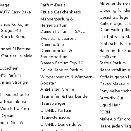
Milien entfernen
uvage
Parfum-Deals
Glossing für di
AUTY Easy Bake
Rituals Geschenksets
Gesichtspflege:
Männerparfum &
Reihenfolge ist d
ancis Kurkdjian
Herrenparfum
Dauerwelle pfle
 Rouge 540
Damen Parfum im SALE
o Born In Roma
Lip Tint & Lip St
Yves Saint Laurent
Arabische Parf
Damendüfte
rmani Si Parfum
Damenparfum &
Haare in der Sa
 Gaultier Le Male
Frauenparfum
schützen
m
Damen Parfum Top 10
Festes Parfum
Gutschein
Sol de Janeiro Parfum
Haarausfall im A
N°5 Parfum
Wimpernserum & Wimpern-
Koffein gegen H
Armani Stronger
Booster
Cakey Make-up
Anti-Falten Creme
Pony selber sch
a vie est belle
Haarreifen & Haarbänder
Butterfly Cut
radoxe Intense
Haarspangen
Liquid Hair
Vibe Erba Pura
CHANEL Parfum
PDRN
k Opium
Haarextensions
Make-up für gr
neiro No. 59
CHANEL Damendüfte
Haare jeden Ta
ay