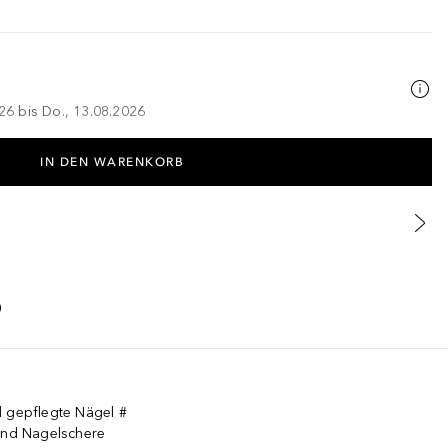
026 bis Do., 13.08.2026
IN DEN WARENKORB
d gepflegte Nägel #
 und Nagelschere