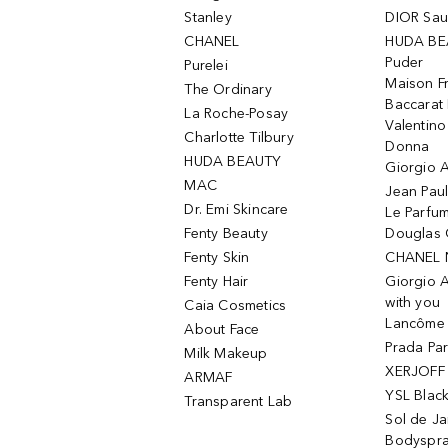
Stanley
DIOR Sa
CHANEL
HUDA BE
Puder
Purelei
Maison Fr
The Ordinary
Baccarat
La Roche-Posay
Valentin
Charlotte Tilbury
Donna
HUDA BEAUTY
Giorgio A
MAC
Jean Paul
Dr. Emi Skincare
Le Parfu
Fenty Beauty
Douglas 
Fenty Skin
CHANEL 
Fenty Hair
Giorgio 
with you
Caia Cosmetics
Lancôme L
About Face
Prada Pa
Milk Makeup
XERJOFF 
ARMAF
YSL Blac
Transparent Lab
Sol de Ja
Bodyspr