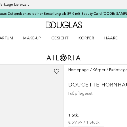
erktage Lieferzeit
uxus-Duftproben zu deiner Bestellung ab 89 € mit Beauty Card (CODE: SAMP
Zur Douglas Startseite
ARFUM
MAKE-UP
GESICHT
KÖRPER
HAARE
ffnen
arfum Menü öffnen
Make-up Menü öffnen
Gesicht Menü öffnen
Körper Menü öffnen
Haare Menü
Homepage
Körper
Fußpfleg
DOUCETTE
HORNHA
Fußpflegeset
1 Stk.
€ 59,99
 / 
1
Stück