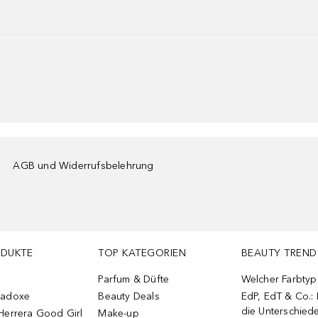
AGB und Widerrufsbelehrung
ODUKTE
TOP KATEGORIEN
BEAUTY TREND
Parfum & Düfte
Welcher Farbtyp 
radoxe
Beauty Deals
EdP, EdT & Co.:
die Unterschied
Herrera Good Girl
Make-up