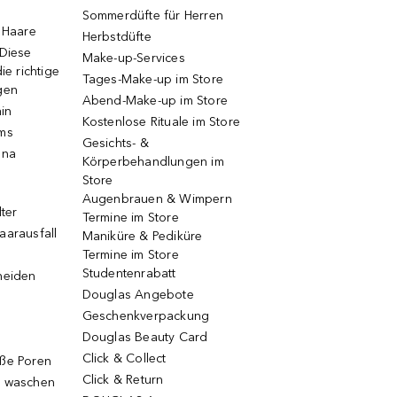
Sommerdüfte für Herren
e Haare
Herbstdüfte
 Diese
Make-up-Services
ie richtige
Tages-Make-up im Store
gen
Abend-Make-up im Store
ain
Kostenlose Rituale im Store
ums
Gesichts- &
una
Körperbehandlungen im
Store
Augenbrauen & Wimpern
lter
Termine im Store
aarausfall
Maniküre & Pediküre
Termine im Store
Studentenrabatt
neiden
Douglas Angebote
Geschenkverpackung
Douglas Beauty Card
Click & Collect
oße Poren
Click & Return
g waschen