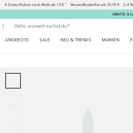
4 Gratis-Proben nach Wahl ab 10 € ¹ Versandkostenfrei ab 39,95 € 2–4 W
GRATIS: 8 L
Gehe zurück
Suche ausführen
ANGEBOTE
SALE
NEU & TRENDS
MARKEN
P
Angebote Menü öffnen
Sale Menü öffnen
NEU & TRENDS Menü öffnen
MARKEN Menü ö
P