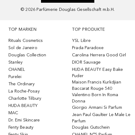
©
2026
Parfümerie Douglas Gesellschaft m.b.H.
TOP MARKEN
TOP PRODUKTE
Rituals Cosmetics
YSL Libre
Sol de Janeiro
Prada Paradoxe
Douglas Collection
Carolina Herrera Good Girl
Stanley
DIOR Sauvage
CHANEL
HUDA BEAUTY Easy Bake
Puder
Purelei
Maison Francis Kurkdjian
The Ordinary
Baccarat Rouge 540
La Roche-Posay
Valentino Born In Roma
Charlotte Tilbury
Donna
HUDA BEAUTY
Giorgio Armani Si Parfum
MAC
Jean Paul Gaultier Le Male Le
Dr. Emi Skincare
Parfum
Fenty Beauty
Douglas Gutschein
Fenty Skin
CHANEL N°5 Parfum