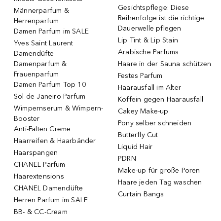
Gesichtspflege: Diese
Männerparfum &
Reihenfolge ist die richtige
Herrenparfum
Dauerwelle pflegen
Damen Parfum im SALE
Lip Tint & Lip Stain
Yves Saint Laurent
Arabische Parfums
Damendüfte
Damenparfum &
Haare in der Sauna schützen
Frauenparfum
Festes Parfum
Damen Parfum Top 10
Haarausfall im Alter
Sol de Janeiro Parfum
Koffein gegen Haarausfall
Wimpernserum & Wimpern-
Cakey Make-up
Booster
Pony selber schneiden
Anti-Falten Creme
Butterfly Cut
Haarreifen & Haarbänder
Liquid Hair
Haarspangen
PDRN
CHANEL Parfum
Make-up für große Poren
Haarextensions
Haare jeden Tag waschen
CHANEL Damendüfte
Curtain Bangs
Herren Parfum im SALE
BB- & CC-Cream