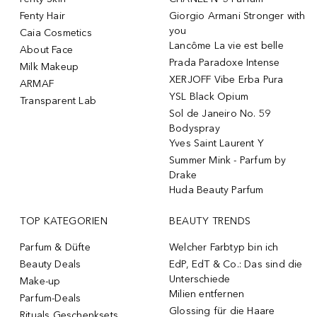
Fenty Hair
Giorgio Armani Stronger with
you
Caia Cosmetics
Lancôme La vie est belle
About Face
Prada Paradoxe Intense
Milk Makeup
XERJOFF Vibe Erba Pura
ARMAF
YSL Black Opium
Transparent Lab
Sol de Janeiro No. 59
Bodyspray
Yves Saint Laurent Y
Summer Mink - Parfum by
Drake
Huda Beauty Parfum
TOP KATEGORIEN
BEAUTY TRENDS
Parfum & Düfte
Welcher Farbtyp bin ich
Beauty Deals
EdP, EdT & Co.: Das sind die
Unterschiede
Make-up
Milien entfernen
Parfum-Deals
Glossing für die Haare
Rituals Geschenksets