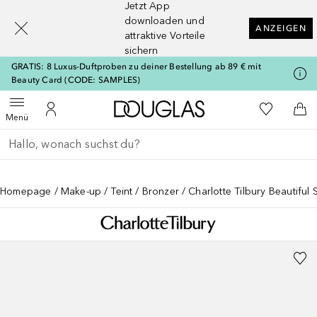
Jetzt App
[navigation.slideout.screenreader]
downloaden und
ANZEIGEN
attraktive Vorteile
sichern
GRATIS: 8 Luxus-Duftproben zu deiner Bestellung ab 89 € mit
Beauty Card (CODE: SAMPLES)
Zur Douglas Startseite
Zu Meiner 
Menü öffnen
Zu Meinem Kundenkonto
Zum
Menü
Gehe zurück
Suche ausführen
Homepage
Make-up
Teint
Bronzer
Charlotte Tilbury Beautiful