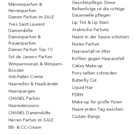
Gesichtspflege: Diese
Männerparfum &
Reihenfolge ist die richtige
Herrenparfum
Dauerwelle pflegen
Damen Parfum im SALE
Lip Tint & Lip Stain
Yves Saint Laurent
Arabische Parfums
Damendüfte
Damenparfum &
Haare in der Sauna schützen
Frauenparfum
Festes Parfum
Damen Parfum Top 10
Haarausfall im Alter
Sol de Janeiro Parfum
Koffein gegen Haarausfall
Wimpernserum & Wimpern-
Cakey Make-up
Booster
Pony selber schneiden
Anti-Falten Creme
Butterfly Cut
Haarreifen & Haarbänder
Liquid Hair
Haarspangen
PDRN
CHANEL Parfum
Make-up für große Poren
Haarextensions
Haare jeden Tag waschen
CHANEL Damendüfte
Curtain Bangs
Herren Parfum im SALE
BB- & CC-Cream