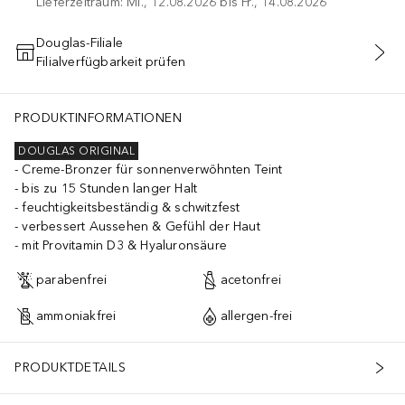
Lieferzeitraum: Mi., 12.08.2026 bis Fr., 14.08.2026
Douglas-Filiale
Filialverfügbarkeit prüfen
IN DEN WARENKORB
PRODUKTINFORMATIONEN
DOUGLAS ORIGINAL
Creme-Bronzer für sonnenverwöhnten Teint
bis zu 15 Stunden langer Halt
feuchtigkeitsbeständig & schwitzfest
verbessert Aussehen & Gefühl der Haut
mit Provitamin D3 & Hyaluronsäure
parabenfrei
acetonfrei
ammoniakfrei
allergen-frei
PRODUKTDETAILS