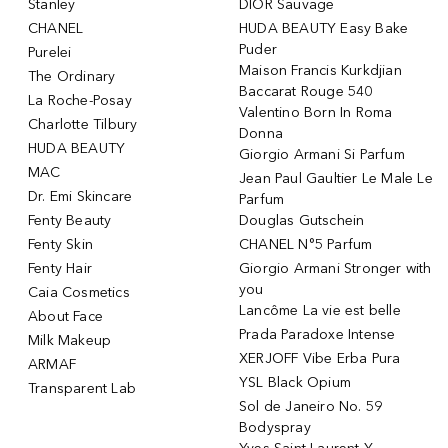
Stanley
DIOR Sauvage
CHANEL
HUDA BEAUTY Easy Bake
Puder
Purelei
Maison Francis Kurkdjian
The Ordinary
Baccarat Rouge 540
La Roche-Posay
Valentino Born In Roma
Charlotte Tilbury
Donna
HUDA BEAUTY
Giorgio Armani Si Parfum
MAC
Jean Paul Gaultier Le Male Le
Dr. Emi Skincare
Parfum
Fenty Beauty
Douglas Gutschein
Fenty Skin
CHANEL N°5 Parfum
Fenty Hair
Giorgio Armani Stronger with
you
Caia Cosmetics
Lancôme La vie est belle
About Face
Prada Paradoxe Intense
Milk Makeup
XERJOFF Vibe Erba Pura
ARMAF
YSL Black Opium
Transparent Lab
Sol de Janeiro No. 59
Bodyspray