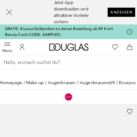
Jetzt App
[navigation.slideout.screenreader]
downloaden und
ANZEIGEN
attraktive Vorteile
sichern
GRATIS: 8 Luxus-Duftproben zu deiner Bestellung ab 89 € mit
Beauty Card (CODE: SAMPLES)
Zur Douglas Startseite
Zu Meiner 
Menü öffnen
Zu Meinem Kundenkonto
Zum
Menü
Gehe zurück
Suche ausführen
Homepage
Make-up
Augenbrauen
Augenbrauenstift
Bourjois