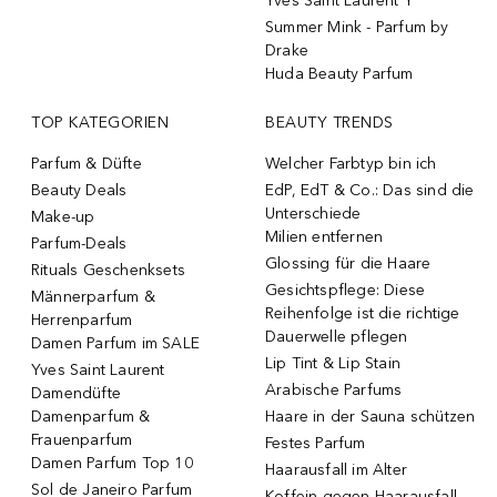
Yves Saint Laurent Y
Summer Mink - Parfum by
Drake
Huda Beauty Parfum
TOP KATEGORIEN
BEAUTY TRENDS
Parfum & Düfte
Welcher Farbtyp bin ich
Beauty Deals
EdP, EdT & Co.: Das sind die
Unterschiede
Make-up
Milien entfernen
Parfum-Deals
Glossing für die Haare
Rituals Geschenksets
Gesichtspflege: Diese
Männerparfum &
Reihenfolge ist die richtige
Herrenparfum
Dauerwelle pflegen
Damen Parfum im SALE
Lip Tint & Lip Stain
Yves Saint Laurent
Arabische Parfums
Damendüfte
Damenparfum &
Haare in der Sauna schützen
Frauenparfum
Festes Parfum
Damen Parfum Top 10
Haarausfall im Alter
Sol de Janeiro Parfum
Koffein gegen Haarausfall