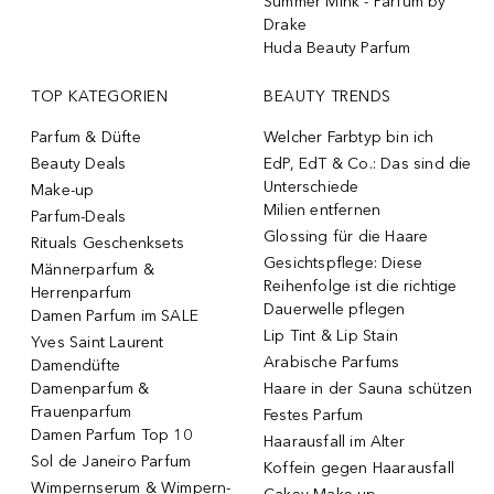
Summer Mink - Parfum by
Drake
Huda Beauty Parfum
TOP KATEGORIEN
BEAUTY TRENDS
Parfum & Düfte
Welcher Farbtyp bin ich
Beauty Deals
EdP, EdT & Co.: Das sind die
Unterschiede
Make-up
Milien entfernen
Parfum-Deals
Glossing für die Haare
Rituals Geschenksets
Gesichtspflege: Diese
Männerparfum &
Reihenfolge ist die richtige
Herrenparfum
Dauerwelle pflegen
Damen Parfum im SALE
Lip Tint & Lip Stain
Yves Saint Laurent
Arabische Parfums
Damendüfte
Damenparfum &
Haare in der Sauna schützen
Frauenparfum
Festes Parfum
Damen Parfum Top 10
Haarausfall im Alter
Sol de Janeiro Parfum
Koffein gegen Haarausfall
Wimpernserum & Wimpern-