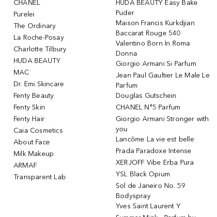
CHANEL
HUDA BEAUTY Easy Bake
Puder
Purelei
Maison Francis Kurkdjian
The Ordinary
Baccarat Rouge 540
La Roche-Posay
Valentino Born In Roma
Charlotte Tilbury
Donna
HUDA BEAUTY
Giorgio Armani Si Parfum
MAC
Jean Paul Gaultier Le Male Le
Dr. Emi Skincare
Parfum
Fenty Beauty
Douglas Gutschein
Fenty Skin
CHANEL N°5 Parfum
Fenty Hair
Giorgio Armani Stronger with
you
Caia Cosmetics
Lancôme La vie est belle
About Face
Prada Paradoxe Intense
Milk Makeup
XERJOFF Vibe Erba Pura
ARMAF
YSL Black Opium
Transparent Lab
Sol de Janeiro No. 59
Bodyspray
Yves Saint Laurent Y