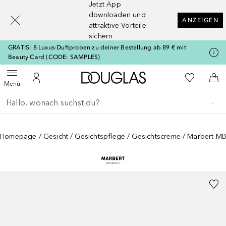
Jetzt App
[navigation.slideout.screenreader]
downloaden und
ANZEIGEN
attraktive Vorteile
sichern
GRATIS: 8 Luxus-Duftproben zu deiner Bestellung ab 89 € mit
Beauty Card (CODE: SAMPLES)
Zur Douglas Startseite
Zu Meiner 
Menü öffnen
Zu Meinem Kundenkonto
Zum
Menü
Gehe zurück
Suche ausführen
Homepage
Gesicht
Gesichtspflege
Gesichtscreme
Marbert MB