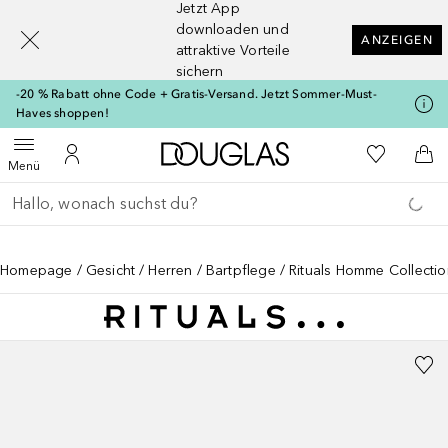
Jetzt App
[navigation.slideout.screenreader]
downloaden und
ANZEIGEN
attraktive Vorteile
sichern
-20 % Rabatt ohne Code + Gratis-Versand. Jetzt Sommer-Must-
Haves shoppen!
Zur Douglas Startseite
Zu Meiner 
Menü öffnen
Zu Meinem Kundenkonto
Zum
Menü
Gehe zurück
Suche ausführen
Homepage
Gesicht
Herren
Bartpflege
Rituals Homme Collectio