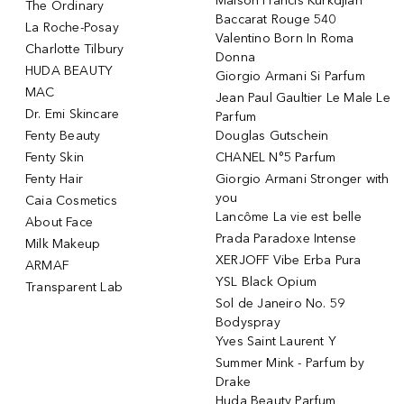
Maison Francis Kurkdjian
The Ordinary
Baccarat Rouge 540
La Roche-Posay
Valentino Born In Roma
Charlotte Tilbury
Donna
HUDA BEAUTY
Giorgio Armani Si Parfum
MAC
Jean Paul Gaultier Le Male Le
Dr. Emi Skincare
Parfum
Fenty Beauty
Douglas Gutschein
Fenty Skin
CHANEL N°5 Parfum
Fenty Hair
Giorgio Armani Stronger with
you
Caia Cosmetics
Lancôme La vie est belle
About Face
Prada Paradoxe Intense
Milk Makeup
XERJOFF Vibe Erba Pura
ARMAF
YSL Black Opium
Transparent Lab
Sol de Janeiro No. 59
Bodyspray
Yves Saint Laurent Y
Summer Mink - Parfum by
Drake
Huda Beauty Parfum