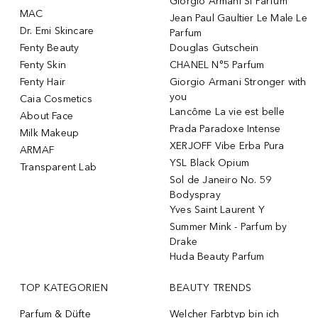
Giorgio Armani Si Parfum
MAC
Jean Paul Gaultier Le Male Le
Dr. Emi Skincare
Parfum
Fenty Beauty
Douglas Gutschein
Fenty Skin
CHANEL N°5 Parfum
Fenty Hair
Giorgio Armani Stronger with
you
Caia Cosmetics
Lancôme La vie est belle
About Face
Prada Paradoxe Intense
Milk Makeup
XERJOFF Vibe Erba Pura
ARMAF
YSL Black Opium
Transparent Lab
Sol de Janeiro No. 59
Bodyspray
Yves Saint Laurent Y
Summer Mink - Parfum by
Drake
Huda Beauty Parfum
TOP KATEGORIEN
BEAUTY TRENDS
Parfum & Düfte
Welcher Farbtyp bin ich