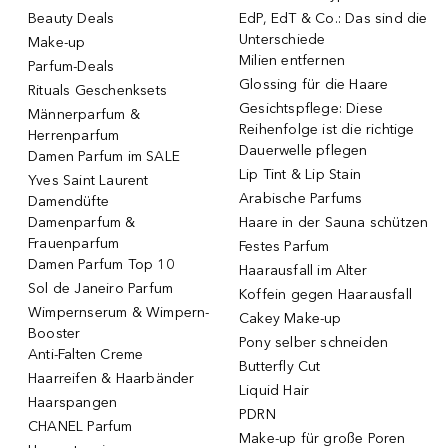
Beauty Deals
EdP, EdT & Co.: Das sind die
Unterschiede
Make-up
Milien entfernen
Parfum-Deals
Glossing für die Haare
Rituals Geschenksets
Gesichtspflege: Diese
Männerparfum &
Reihenfolge ist die richtige
Herrenparfum
Dauerwelle pflegen
Damen Parfum im SALE
Lip Tint & Lip Stain
Yves Saint Laurent
Arabische Parfums
Damendüfte
Damenparfum &
Haare in der Sauna schützen
Frauenparfum
Festes Parfum
Damen Parfum Top 10
Haarausfall im Alter
Sol de Janeiro Parfum
Koffein gegen Haarausfall
Wimpernserum & Wimpern-
Cakey Make-up
Booster
Pony selber schneiden
Anti-Falten Creme
Butterfly Cut
Haarreifen & Haarbänder
Liquid Hair
Haarspangen
PDRN
CHANEL Parfum
Make-up für große Poren