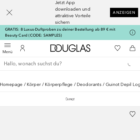
Jetzt App
[navigation.slideout.screenreader]
downloaden und
ANZEIGEN
attraktive Vorteile
sichern
GRATIS: 8 Luxus-Duftproben zu deiner Bestellung ab 89 € mit
Beauty Card (CODE: SAMPLES)
Zur Douglas Startseite
Zu Meiner 
Menü öffnen
Zu Meinem Kundenkonto
Zum
Menü
Gehe zurück
Suche ausführen
Homepage
Körper
Körperpflege
Deodorants
Guinot Depil Lo