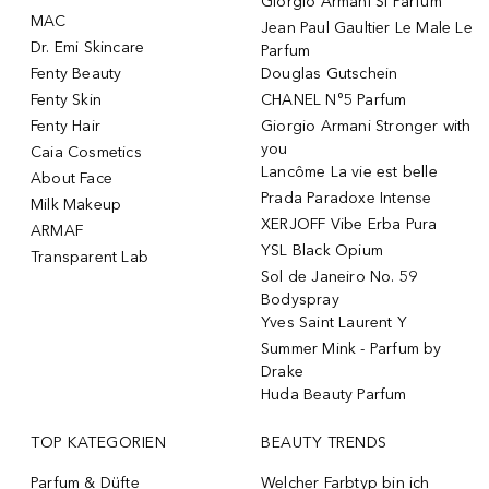
Giorgio Armani Si Parfum
MAC
Jean Paul Gaultier Le Male Le
Dr. Emi Skincare
Parfum
Fenty Beauty
Douglas Gutschein
Fenty Skin
CHANEL N°5 Parfum
Fenty Hair
Giorgio Armani Stronger with
you
Caia Cosmetics
Lancôme La vie est belle
About Face
Prada Paradoxe Intense
Milk Makeup
XERJOFF Vibe Erba Pura
ARMAF
YSL Black Opium
Transparent Lab
Sol de Janeiro No. 59
Bodyspray
Yves Saint Laurent Y
Summer Mink - Parfum by
Drake
Huda Beauty Parfum
TOP KATEGORIEN
BEAUTY TRENDS
Parfum & Düfte
Welcher Farbtyp bin ich