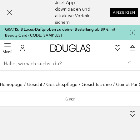
Jetzt App
[navigation.slideout.screenreader]
downloaden und
ANZEIGEN
attraktive Vorteile
sichern
GRATIS: 8 Luxus-Duftproben zu deiner Bestellung ab 89 € mit
Beauty Card (CODE: SAMPLES)
Zur Douglas Startseite
Zu Meiner 
Menü öffnen
Zu Meinem Kundenkonto
Zum
Menü
Gehe zurück
Suche ausführen
Homepage
Gesicht
Gesichtspflege
Gesichtscreme
Guinot Pur