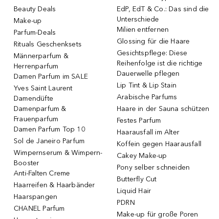
Beauty Deals
EdP, EdT & Co.: Das sind die
Unterschiede
Make-up
Milien entfernen
Parfum-Deals
Glossing für die Haare
Rituals Geschenksets
Gesichtspflege: Diese
Männerparfum &
Reihenfolge ist die richtige
Herrenparfum
Dauerwelle pflegen
Damen Parfum im SALE
Lip Tint & Lip Stain
Yves Saint Laurent
Arabische Parfums
Damendüfte
Damenparfum &
Haare in der Sauna schützen
Frauenparfum
Festes Parfum
Damen Parfum Top 10
Haarausfall im Alter
Sol de Janeiro Parfum
Koffein gegen Haarausfall
Wimpernserum & Wimpern-
Cakey Make-up
Booster
Pony selber schneiden
Anti-Falten Creme
Butterfly Cut
Haarreifen & Haarbänder
Liquid Hair
Haarspangen
PDRN
CHANEL Parfum
Make-up für große Poren