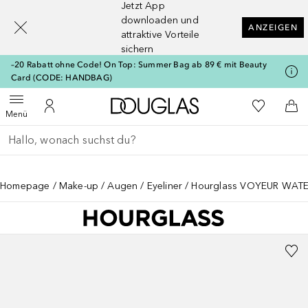
Jetzt App
[navigation.slideout.screenreader]
downloaden und
ANZEIGEN
attraktive Vorteile
sichern
–20 Rabatt ohne Code! On Top: Summer Bag ab 89 € mit Beauty
Card (CODE: HANDBAG)
Zur Douglas Startseite
Zu Meiner 
Menü öffnen
Zu Meinem Kundenkonto
Zum
Menü
Gehe zurück
Suche ausführen
Homepage
Make-up
Augen
Eyeliner
Hourglass VOYEUR WAT