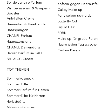
Sol de Janeiro Parfum
Koffein gegen Haarausfall
Wimpernserum & Wimpern-
Cakey Make-up
Booster
Pony selber schneiden
Anti-Falten Creme
Butterfly Cut
Haarreifen & Haarbänder
Liquid Hair
Haarspangen
PDRN
CHANEL Parfum
Make-up für große Poren
Haarextensions
Haare jeden Tag waschen
CHANEL Damendüfte
Curtain Bangs
Herren Parfum im SALE
BB- & CC-Cream
TOP THEMEN
Sommerkosmetik
Sommerdüfte
Sommer Parfum für Damen
Sommerdüfte für Herren
Herbstdüfte
Make-up-Services