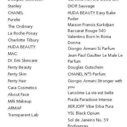
Stanley
DIOR Sauvage
CHANEL
HUDA BEAUTY Easy Bake
Puder
Purelei
Maison Francis Kurkdjian
The Ordinary
Baccarat Rouge 540
La Roche-Posay
Valentino Born In Roma
Charlotte Tilbury
Donna
HUDA BEAUTY
Giorgio Armani Si Parfum
MAC
Jean Paul Gaultier Le Male Le
Dr. Emi Skincare
Parfum
Fenty Beauty
Douglas Gutschein
Fenty Skin
CHANEL N°5 Parfum
Fenty Hair
Giorgio Armani Stronger with
you
Caia Cosmetics
Lancôme La vie est belle
About Face
Prada Paradoxe Intense
Milk Makeup
XERJOFF Vibe Erba Pura
ARMAF
YSL Black Opium
Transparent Lab
Sol de Janeiro No. 59
Bodyspray