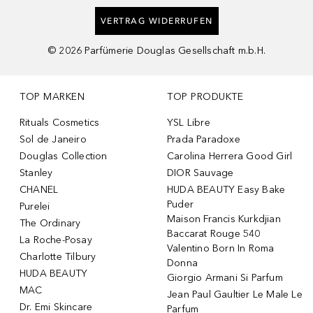
VERTRAG WIDERRUFEN
©
2026
Parfümerie Douglas Gesellschaft m.b.H.
TOP MARKEN
TOP PRODUKTE
Rituals Cosmetics
YSL Libre
Sol de Janeiro
Prada Paradoxe
Douglas Collection
Carolina Herrera Good Girl
Stanley
DIOR Sauvage
CHANEL
HUDA BEAUTY Easy Bake
Puder
Purelei
Maison Francis Kurkdjian
The Ordinary
Baccarat Rouge 540
La Roche-Posay
Valentino Born In Roma
Charlotte Tilbury
Donna
HUDA BEAUTY
Giorgio Armani Si Parfum
MAC
Jean Paul Gaultier Le Male Le
Dr. Emi Skincare
Parfum