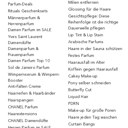
Milien entfernen
Parfum-Deals
Glossing für die Haare
Rituals Geschenksets
Gesichtspflege: Diese
Männerparfum &
Reihenfolge ist die richtige
Herrenparfum
Dauerwelle pflegen
Damen Parfum im SALE
Lip Tint & Lip Stain
Yves Saint Laurent
Arabische Parfums
Damendüfte
Damenparfum &
Haare in der Sauna schützen
Frauenparfum
Festes Parfum
Damen Parfum Top 10
Haarausfall im Alter
Sol de Janeiro Parfum
Koffein gegen Haarausfall
Wimpernserum & Wimpern-
Cakey Make-up
Booster
Pony selber schneiden
Anti-Falten Creme
Butterfly Cut
Haarreifen & Haarbänder
Liquid Hair
Haarspangen
PDRN
CHANEL Parfum
Make-up für große Poren
Haarextensions
Haare jeden Tag waschen
CHANEL Damendüfte
Curtain Bangs
Herren Parfum im SALE