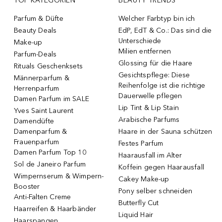
TOP KATEGORIEN
BEAUTY TRENDS
Parfum & Düfte
Welcher Farbtyp bin ich
Beauty Deals
EdP, EdT & Co.: Das sind die
Unterschiede
Make-up
Milien entfernen
Parfum-Deals
Glossing für die Haare
Rituals Geschenksets
Gesichtspflege: Diese
Männerparfum &
Reihenfolge ist die richtige
Herrenparfum
Dauerwelle pflegen
Damen Parfum im SALE
Lip Tint & Lip Stain
Yves Saint Laurent
Arabische Parfums
Damendüfte
Damenparfum &
Haare in der Sauna schützen
Frauenparfum
Festes Parfum
Damen Parfum Top 10
Haarausfall im Alter
Sol de Janeiro Parfum
Koffein gegen Haarausfall
Wimpernserum & Wimpern-
Cakey Make-up
Booster
Pony selber schneiden
Anti-Falten Creme
Butterfly Cut
Haarreifen & Haarbänder
Liquid Hair
Haarspangen