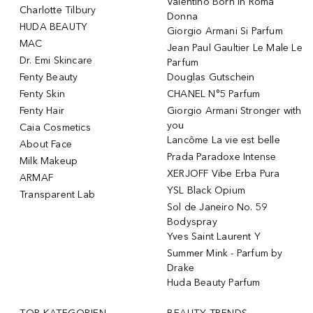
Valentino Born In Roma
Charlotte Tilbury
Donna
HUDA BEAUTY
Giorgio Armani Si Parfum
MAC
Jean Paul Gaultier Le Male Le
Dr. Emi Skincare
Parfum
Fenty Beauty
Douglas Gutschein
Fenty Skin
CHANEL N°5 Parfum
Fenty Hair
Giorgio Armani Stronger with
you
Caia Cosmetics
Lancôme La vie est belle
About Face
Prada Paradoxe Intense
Milk Makeup
XERJOFF Vibe Erba Pura
ARMAF
YSL Black Opium
Transparent Lab
Sol de Janeiro No. 59
Bodyspray
Yves Saint Laurent Y
Summer Mink - Parfum by
Drake
Huda Beauty Parfum