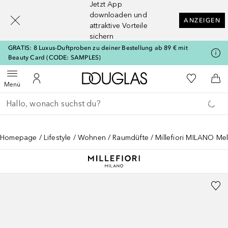
Jetzt App
[navigation.slideout.screenreader]
downloaden und
ANZEIGEN
attraktive Vorteile
sichern
GRATIS: 8 Luxus-Duftproben zu deiner Bestellung ab 89 € mit
Beauty Card (CODE: SAMPLES)
Zur Douglas Startseite
Zu Meiner 
Menü öffnen
Zu Meinem Kundenkonto
Zum
Menü
Gehe zurück
Suche ausführen
Homepage
Lifestyle
Wohnen
Raumdüfte
Millefiori MILANO Me