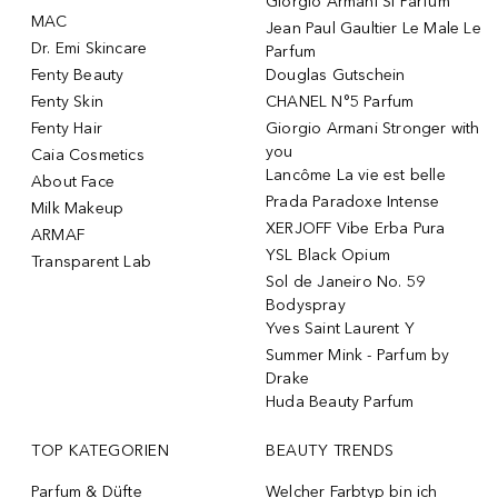
Giorgio Armani Si Parfum
MAC
Jean Paul Gaultier Le Male Le
Dr. Emi Skincare
Parfum
Fenty Beauty
Douglas Gutschein
Fenty Skin
CHANEL N°5 Parfum
Fenty Hair
Giorgio Armani Stronger with
you
Caia Cosmetics
Lancôme La vie est belle
About Face
Prada Paradoxe Intense
Milk Makeup
XERJOFF Vibe Erba Pura
ARMAF
YSL Black Opium
Transparent Lab
Sol de Janeiro No. 59
Bodyspray
Yves Saint Laurent Y
Summer Mink - Parfum by
Drake
Huda Beauty Parfum
TOP KATEGORIEN
BEAUTY TRENDS
Parfum & Düfte
Welcher Farbtyp bin ich