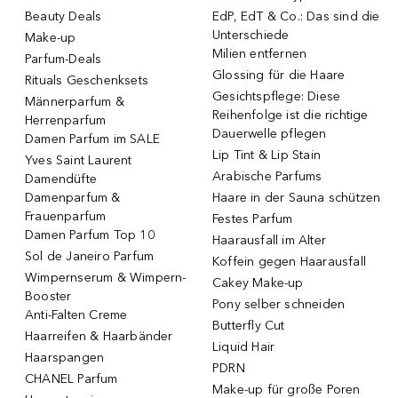
Beauty Deals
EdP, EdT & Co.: Das sind die
Unterschiede
Make-up
Milien entfernen
Parfum-Deals
Glossing für die Haare
Rituals Geschenksets
Gesichtspflege: Diese
Männerparfum &
Reihenfolge ist die richtige
Herrenparfum
Dauerwelle pflegen
Damen Parfum im SALE
Lip Tint & Lip Stain
Yves Saint Laurent
Arabische Parfums
Damendüfte
Damenparfum &
Haare in der Sauna schützen
Frauenparfum
Festes Parfum
Damen Parfum Top 10
Haarausfall im Alter
Sol de Janeiro Parfum
Koffein gegen Haarausfall
Wimpernserum & Wimpern-
Cakey Make-up
Booster
Pony selber schneiden
Anti-Falten Creme
Butterfly Cut
Haarreifen & Haarbänder
Liquid Hair
Haarspangen
PDRN
CHANEL Parfum
Make-up für große Poren