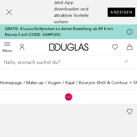
Jetzt App
[navigation.slideout.screenreader]
downloaden und
ANZEIGEN
attraktive Vorteile
sichern
GRATIS: 8 Luxus-Duftproben zu deiner Bestellung ab 89 € mit
Beauty Card (CODE: SAMPLES)
Zur Douglas Startseite
Zu Meiner 
Menü öffnen
Zu Meinem Kundenkonto
Zum
Menü
Gehe zurück
Suche ausführen
Homepage
Make-up
Augen
Kajal
Bourjois Khôl & Contour + 