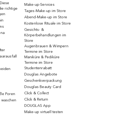
 Diese
Make-up-Services
ie richtige
Tages-Make-up im Store
gen
Abend-Make-up im Store
ain
Kostenlose Rituale im Store
ums
Gesichts- &
una
Körperbehandlungen im
Store
Augenbrauen & Wimpern
lter
Termine im Store
aarausfall
Maniküre & Pediküre
Termine im Store
Studentenrabatt
neiden
Douglas Angebote
Geschenkverpackung
Douglas Beauty Card
Click & Collect
oße Poren
Click & Return
g waschen
DOUGLAS App
Make-up virtuell testen