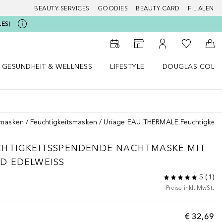
BEAUTY SERVICES
GOODIES
BEAUTY CARD
FILIALEN
LES)
Zu Meiner 
Zum Storefinder
Zu Meinem Kunde
Zum
GESUNDHEIT & WELLNESS
LIFESTYLE
DOUGLAS COLL
 öffnen
Gesundheit & Wellness Menü öffnen
Lifestyle Menü öffnen
Douglas Collecti
smasken
Feuchtigkeitsmasken
Uriage EAU THERMALE Feuchtigke
CHTIGKEITSSPENDENDE NACHTMASKE MIT
D EDELWEISS
5
(
1
)
Preise inkl. MwSt.
€ 32,69