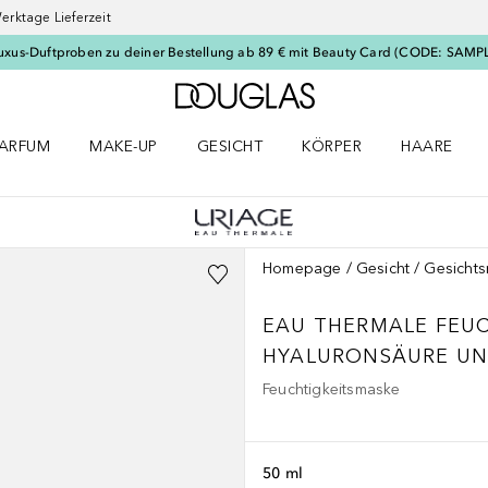
erktage Lieferzeit
uxus-Duftproben zu deiner Bestellung ab 89 € mit Beauty Card (CODE: SAMP
Zur Douglas Startseite
ARFUM
MAKE-UP
GESICHT
KÖRPER
HAARE
ffnen
arfum Menü öffnen
Make-up Menü öffnen
Gesicht Menü öffnen
Körper Menü öffnen
Haare Menü
Homepage
Gesicht
Gesicht
EAU THERMALE FEU
HYALURONSÄURE UN
Feuchtigkeitsmaske
50 ml