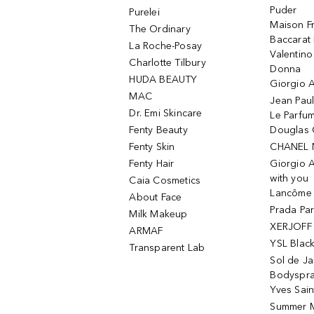
Puder
Purelei
Maison Fr
The Ordinary
Baccarat
La Roche-Posay
Valentin
Charlotte Tilbury
Donna
HUDA BEAUTY
Giorgio A
MAC
Jean Paul
Dr. Emi Skincare
Le Parfu
Fenty Beauty
Douglas 
Fenty Skin
CHANEL 
Fenty Hair
Giorgio 
with you
Caia Cosmetics
Lancôme L
About Face
Prada Pa
Milk Makeup
XERJOFF 
ARMAF
YSL Blac
Transparent Lab
Sol de Ja
Bodyspr
Yves Sain
Summer M