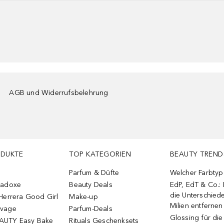
AGB und Widerrufsbelehrung
ODUKTE
TOP KATEGORIEN
BEAUTY TREND
Parfum & Düfte
Welcher Farbtyp 
radoxe
Beauty Deals
EdP, EdT & Co.:
die Unterschied
Herrera Good Girl
Make-up
Milien entfernen
uvage
Parfum-Deals
Glossing für di
AUTY Easy Bake
Rituals Geschenksets