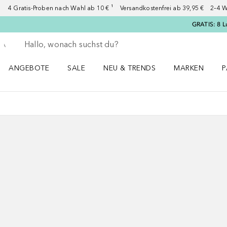
4 Gratis-Proben nach Wahl ab 10 € ¹ Versandkostenfrei ab 39,95 € 2–4 W
GRATIS: 8 L
Gehe zurück
Suche ausführen
ANGEBOTE
SALE
NEU & TRENDS
MARKEN
P
Angebote Menü öffnen
Sale Menü öffnen
NEU & TRENDS Menü öffnen
MARKEN Menü ö
P