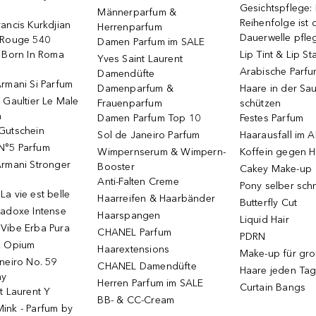
Gesichtspflege:
Männerparfum &
Reihenfolge ist d
ancis Kurkdjian
Herrenparfum
Dauerwelle pfle
 Rouge 540
Damen Parfum im SALE
o Born In Roma
Lip Tint & Lip St
Yves Saint Laurent
Arabische Parf
Damendüfte
rmani Si Parfum
Damenparfum &
Haare in der Sa
 Gaultier Le Male
Frauenparfum
schützen
m
Damen Parfum Top 10
Festes Parfum
Gutschein
Sol de Janeiro Parfum
Haarausfall im A
N°5 Parfum
Wimpernserum & Wimpern-
Koffein gegen H
Armani Stronger
Booster
Cakey Make-up
Anti-Falten Creme
Pony selber sch
a vie est belle
Haarreifen & Haarbänder
Butterfly Cut
radoxe Intense
Haarspangen
Liquid Hair
Vibe Erba Pura
CHANEL Parfum
PDRN
k Opium
Haarextensions
Make-up für gr
neiro No. 59
CHANEL Damendüfte
Haare jeden Ta
ay
Herren Parfum im SALE
Curtain Bangs
t Laurent Y
BB- & CC-Cream
ink - Parfum by