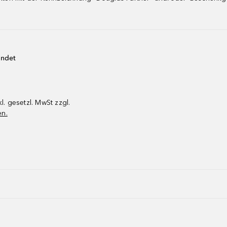
endet
kl. gesetzl. MwSt zzgl.
en.