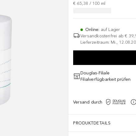
€ 65,38
 / 
100
ml
Online
:
auf Lager
Versandkostenfrei ab
€ 39,
Lieferzeitraum: Mi., 12.08.20
Douglas-Filiale
Filialverfügbarkeit prüfen
Versand durch
PRODUKTDETAILS