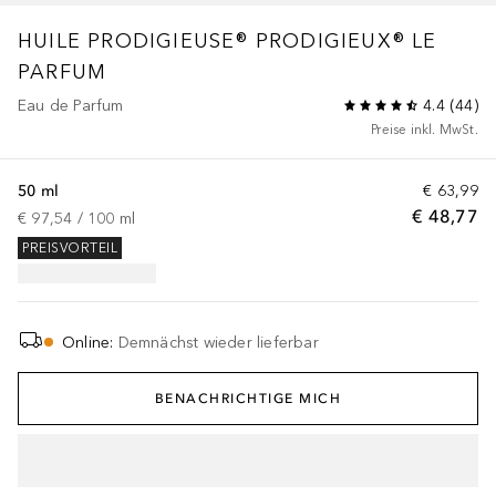
HUILE PRODIGIEUSE®
PRODIGIEUX® LE
PARFUM
Eau de Parfum
4.4
(
44
)
Preise inkl. MwSt.
50 ml
€ 63,99
€ 48,77
€ 97,54
 / 
100
ml
PREISVORTEIL
Online
:
Demnächst wieder lieferbar
BENACHRICHTIGE MICH