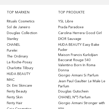
TOP MARKEN
TOP PRODUKTE
Rituals Cosmetics
YSL Libre
Sol de Janeiro
Prada Paradoxe
Douglas Collection
Carolina Herrera Good Girl
Stanley
DIOR Sauvage
CHANEL
HUDA BEAUTY Easy Bake
Puder
Purelei
Maison Francis Kurkdjian
The Ordinary
Baccarat Rouge 540
La Roche-Posay
Valentino Born In Roma
Charlotte Tilbury
Donna
HUDA BEAUTY
Giorgio Armani Si Parfum
MAC
Jean Paul Gaultier Le Male Le
Dr. Emi Skincare
Parfum
Fenty Beauty
Douglas Gutschein
Fenty Skin
CHANEL N°5 Parfum
Fenty Hair
Giorgio Armani Stronger with
you
Caia Cosmetics