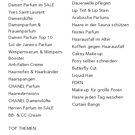
Dauerwelle pflegen
Damen Parfum im SALE
Lip Tint & Lip Stain
Yves Saint Laurent
Arabische Parfums
Damendüfte
Damenparfum &
Haare in der Sauna schützen
Frauenparfum
Festes Parfum
Damen Parfum Top 10
Haarausfall im Alter
Sol de Janeiro Parfum
Koffein gegen Haarausfall
Wimpernserum & Wimpern-
Cakey Make-up
Booster
Pony selber schneiden
Anti-Falten Creme
Butterfly Cut
Haarreifen & Haarbänder
Liquid Hair
Haarspangen
PDRN
CHANEL Parfum
Make-up für große Poren
Haarextensions
Haare jeden Tag waschen
CHANEL Damendüfte
Curtain Bangs
Herren Parfum im SALE
BB- & CC-Cream
TOP THEMEN