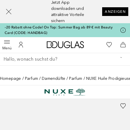
Jetzt App
[navigation.slideout.screenreader]
downloaden und
ANZEIGEN
attraktive Vorteile
sichern
–20 Rabatt ohne Code! On Top: Summer Bag ab 89 € mit Beauty
Card (CODE: HANDBAG)
Zur Douglas Startseite
Zu Meiner 
Menü öffnen
Zu Meinem Kundenkonto
Zum
Menü
Gehe zurück
Suche ausführen
Homepage
Parfum
Damendüfte
Parfum
NUXE Huile Prodigieus