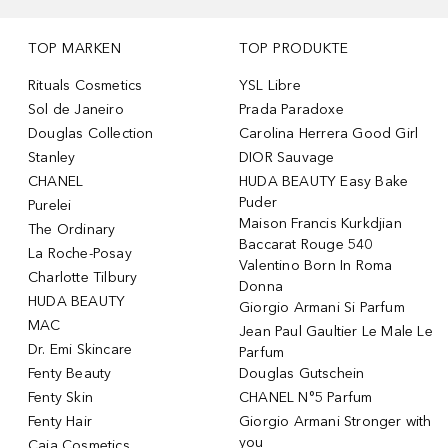
TOP MARKEN
TOP PRODUKTE
Rituals Cosmetics
YSL Libre
Sol de Janeiro
Prada Paradoxe
Douglas Collection
Carolina Herrera Good Girl
Stanley
DIOR Sauvage
CHANEL
HUDA BEAUTY Easy Bake
Puder
Purelei
Maison Francis Kurkdjian
The Ordinary
Baccarat Rouge 540
La Roche-Posay
Valentino Born In Roma
Charlotte Tilbury
Donna
HUDA BEAUTY
Giorgio Armani Si Parfum
MAC
Jean Paul Gaultier Le Male Le
Dr. Emi Skincare
Parfum
Fenty Beauty
Douglas Gutschein
Fenty Skin
CHANEL N°5 Parfum
Fenty Hair
Giorgio Armani Stronger with
you
Caia Cosmetics