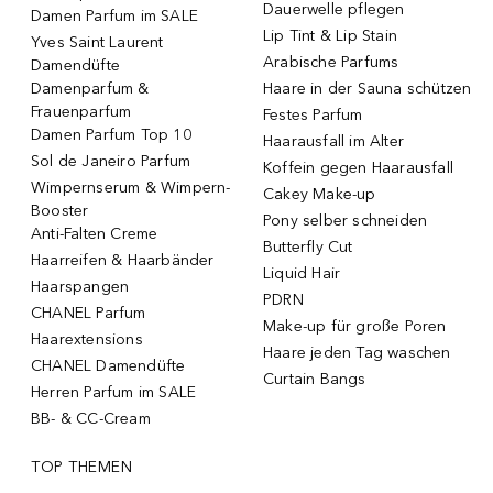
Dauerwelle pflegen
Damen Parfum im SALE
Lip Tint & Lip Stain
Yves Saint Laurent
Arabische Parfums
Damendüfte
Damenparfum &
Haare in der Sauna schützen
Frauenparfum
Festes Parfum
Damen Parfum Top 10
Haarausfall im Alter
Sol de Janeiro Parfum
Koffein gegen Haarausfall
Wimpernserum & Wimpern-
Cakey Make-up
Booster
Pony selber schneiden
Anti-Falten Creme
Butterfly Cut
Haarreifen & Haarbänder
Liquid Hair
Haarspangen
PDRN
CHANEL Parfum
Make-up für große Poren
Haarextensions
Haare jeden Tag waschen
CHANEL Damendüfte
Curtain Bangs
Herren Parfum im SALE
BB- & CC-Cream
TOP THEMEN