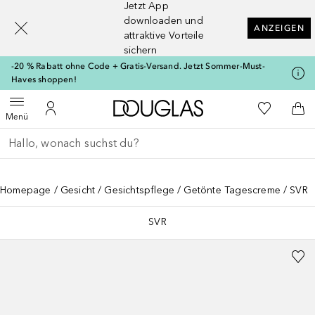
Jetzt App
[navigation.slideout.screenreader]
downloaden und
ANZEIGEN
attraktive Vorteile
sichern
-20 % Rabatt ohne Code + Gratis-Versand. Jetzt Sommer-Must-
Haves shoppen!
Zur Douglas Startseite
Zu Meiner 
Menü öffnen
Zu Meinem Kundenkonto
Zum
Menü
Gehe zurück
Suche ausführen
Homepage
Gesicht
Gesichtspflege
Getönte Tagescreme
SVR
SVR