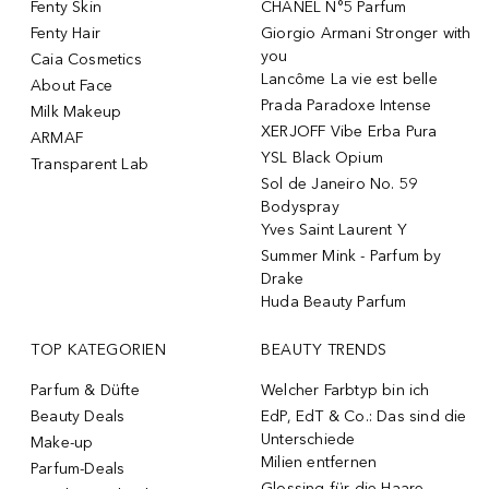
Fenty Skin
CHANEL N°5 Parfum
Fenty Hair
Giorgio Armani Stronger with
you
Caia Cosmetics
Lancôme La vie est belle
About Face
Prada Paradoxe Intense
Milk Makeup
XERJOFF Vibe Erba Pura
ARMAF
YSL Black Opium
Transparent Lab
Sol de Janeiro No. 59
Bodyspray
Yves Saint Laurent Y
Summer Mink - Parfum by
Drake
Huda Beauty Parfum
TOP KATEGORIEN
BEAUTY TRENDS
Parfum & Düfte
Welcher Farbtyp bin ich
Beauty Deals
EdP, EdT & Co.: Das sind die
Unterschiede
Make-up
Milien entfernen
Parfum-Deals
Glossing für die Haare