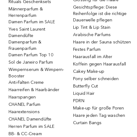
Rituals Geschenksets
Gesichtspflege: Diese
Männerparfum &
Reihenfolge ist die richtige
Herrenparfum
Dauerwelle pflegen
Damen Parfum im SALE
Lip Tint & Lip Stain
Yves Saint Laurent
Arabische Parfums
Damendüfte
Damenparfum &
Haare in der Sauna schützen
Frauenparfum
Festes Parfum
Damen Parfum Top 10
Haarausfall im Alter
Sol de Janeiro Parfum
Koffein gegen Haarausfall
Wimpernserum & Wimpern-
Cakey Make-up
Booster
Pony selber schneiden
Anti-Falten Creme
Butterfly Cut
Haarreifen & Haarbänder
Liquid Hair
Haarspangen
PDRN
CHANEL Parfum
Make-up für große Poren
Haarextensions
Haare jeden Tag waschen
CHANEL Damendüfte
Curtain Bangs
Herren Parfum im SALE
BB- & CC-Cream