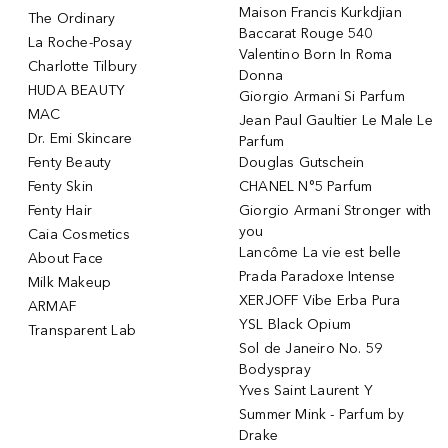
Maison Francis Kurkdjian
The Ordinary
Baccarat Rouge 540
La Roche-Posay
Valentino Born In Roma
Charlotte Tilbury
Donna
HUDA BEAUTY
Giorgio Armani Si Parfum
MAC
Jean Paul Gaultier Le Male Le
Dr. Emi Skincare
Parfum
Fenty Beauty
Douglas Gutschein
Fenty Skin
CHANEL N°5 Parfum
Fenty Hair
Giorgio Armani Stronger with
you
Caia Cosmetics
Lancôme La vie est belle
About Face
Prada Paradoxe Intense
Milk Makeup
XERJOFF Vibe Erba Pura
ARMAF
YSL Black Opium
Transparent Lab
Sol de Janeiro No. 59
Bodyspray
Yves Saint Laurent Y
Summer Mink - Parfum by
Drake