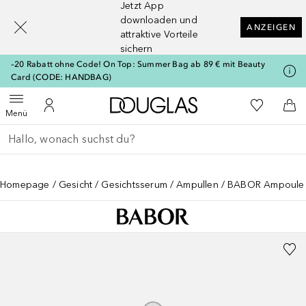
Jetzt App
[navigation.slideout.screenreader]
downloaden und
ANZEIGEN
attraktive Vorteile
sichern
–20 Rabatt ohne Code! On Top: Summer Bag ab 89 € mit Beauty
Card (CODE: HANDBAG)
Zur Douglas Startseite
Zu Meiner 
Menü öffnen
Zu Meinem Kundenkonto
Zum
Menü
Gehe zurück
Suche ausführen
Homepage
Gesicht
Gesichtsserum
Ampullen
BABOR Ampoule C