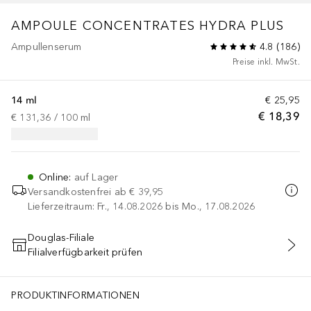
AMPOULE CONCENTRATES
HYDRA PLUS
Ampullenserum
4.8
(
186
)
Preise inkl. MwSt.
14 ml
€ 25,95
€ 18,39
€ 131,36
 / 
100
ml
Online
:
auf Lager
Versandkostenfrei ab
€ 39,95
Lieferzeitraum: Fr., 14.08.2026 bis Mo., 17.08.2026
Douglas-Filiale
Filialverfügbarkeit prüfen
IN DEN WARENKORB
PRODUKTINFORMATIONEN