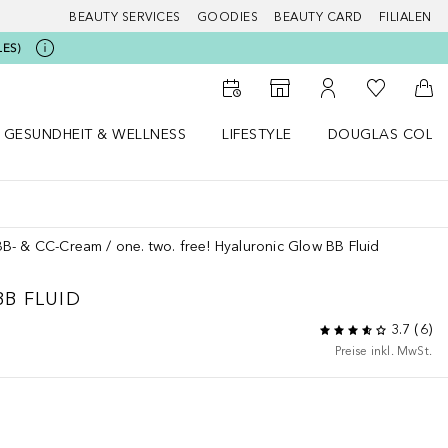
BEAUTY SERVICES
GOODIES
BEAUTY CARD
FILIALEN
LES)
Zu Meiner 
Zum Storefinder
Zu Meinem Kunde
Zum
GESUNDHEIT & WELLNESS
LIFESTYLE
DOUGLAS COLL
 öffnen
Gesundheit & Wellness Menü öffnen
Lifestyle Menü öffnen
Douglas Collecti
BB- & CC-Cream
one. two. free! Hyaluronic Glow BB Fluid
B FLUID
3.7
(
6
)
Preise inkl. MwSt.