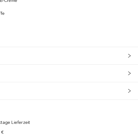
 BB-Creme
ffe
tage Lieferzeit
 €