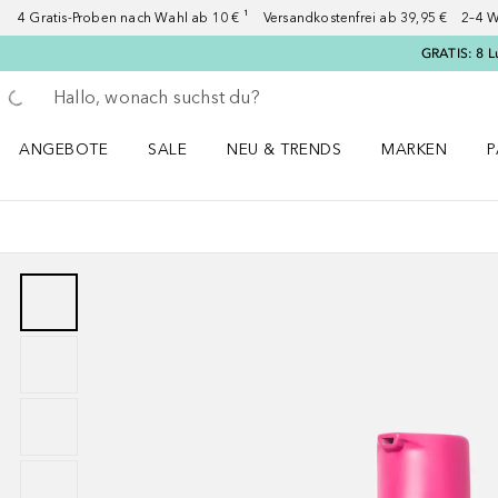
4 Gratis-Proben nach Wahl ab 10 € ¹ Versandkostenfrei ab 39,95 € 2–4 W
GRATIS: 8 L
Gehe zurück
Suche ausführen
ANGEBOTE
SALE
NEU & TRENDS
MARKEN
P
Angebote Menü öffnen
Sale Menü öffnen
NEU & TRENDS Menü öffnen
MARKEN Menü ö
P