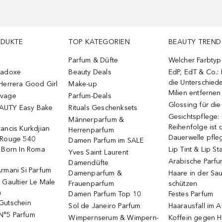
ODUKTE
TOP KATEGORIEN
BEAUTY TREND
Parfum & Düfte
Welcher Farbtyp 
radoxe
Beauty Deals
EdP, EdT & Co.:
die Unterschied
Herrera Good Girl
Make-up
Milien entfernen
uvage
Parfum-Deals
Glossing für di
AUTY Easy Bake
Rituals Geschenksets
Gesichtspflege:
Männerparfum &
Reihenfolge ist d
ancis Kurkdjian
Herrenparfum
Dauerwelle pfle
 Rouge 540
Damen Parfum im SALE
o Born In Roma
Lip Tint & Lip St
Yves Saint Laurent
Arabische Parf
Damendüfte
rmani Si Parfum
Damenparfum &
Haare in der Sa
 Gaultier Le Male
Frauenparfum
schützen
m
Damen Parfum Top 10
Festes Parfum
Gutschein
Sol de Janeiro Parfum
Haarausfall im A
N°5 Parfum
Wimpernserum & Wimpern-
Koffein gegen H