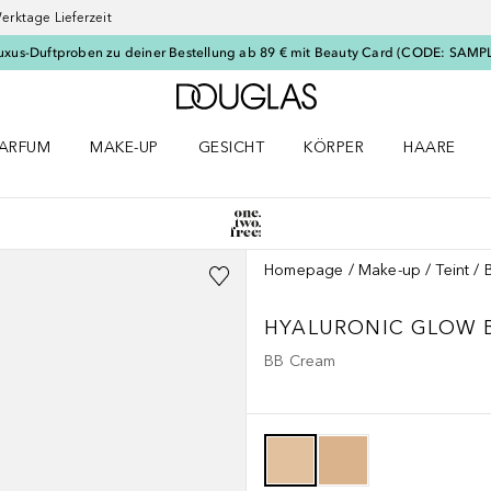
erktage Lieferzeit
uxus-Duftproben zu deiner Bestellung ab 89 € mit Beauty Card (CODE: SAMP
Zur Douglas Startseite
ARFUM
MAKE-UP
GESICHT
KÖRPER
HAARE
ffnen
arfum Menü öffnen
Make-up Menü öffnen
Gesicht Menü öffnen
Körper Menü öffnen
Haare Menü
Homepage
Make-up
Teint
HYALURONIC GLOW B
BB Cream