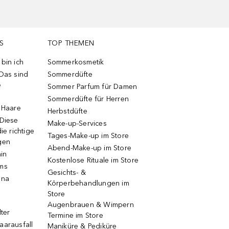
S
TOP THEMEN
bin ich
Sommerkosmetik
 Das sind
Sommerdüfte
e
Sommer Parfum für Damen
Sommerdüfte für Herren
e Haare
Herbstdüfte
 Diese
Make-up-Services
ie richtige
Tages-Make-up im Store
gen
Abend-Make-up im Store
ain
Kostenlose Rituale im Store
ums
Gesichts- &
una
Körperbehandlungen im
Store
Augenbrauen & Wimpern
lter
Termine im Store
aarausfall
Maniküre & Pediküre