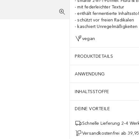
smarte 2-in-1-Formel: Fluid &
mit federleichter Textur
enthält fermentierte Inhaltssto
schützt vor freien Radikalen
kaschiert Unregelmäßigkeiten
vegan
PRODUKTDETAILS
ANWENDUNG
INHALTSSTOFFE
DEINE VORTEILE
Schnelle Lieferung 2–4 Werk
Versandkostenfrei ab 39,95