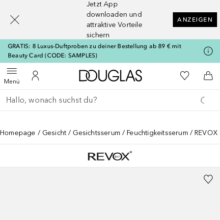
Jetzt App
[navigation.slideout.screenreader]
downloaden und
ANZEIGEN
attraktive Vorteile
sichern
GRATIS: 8 Luxus-Duftproben zu deiner Bestellung ab 89 € mit
Beauty Card (CODE: SAMPLES)
Zur Douglas Startseite
Zu Meiner 
Menü öffnen
Zu Meinem Kundenkonto
Zum
Menü
Gehe zurück
Suche ausführen
Homepage
Gesicht
Gesichtsserum
Feuchtigkeitsserum
REVOX 