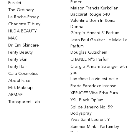
Puder
Purelei
Maison Francis Kurkdjian
The Ordinary
Baccarat Rouge 540
La Roche-Posay
Valentino Born In Roma
Charlotte Tilbury
Donna
HUDA BEAUTY
Giorgio Armani Si Parfum
MAC
Jean Paul Gaultier Le Male Le
Dr. Emi Skincare
Parfum
Fenty Beauty
Douglas Gutschein
Fenty Skin
CHANEL N°5 Parfum
Fenty Hair
Giorgio Armani Stronger with
you
Caia Cosmetics
Lancôme La vie est belle
About Face
Prada Paradoxe Intense
Milk Makeup
XERJOFF Vibe Erba Pura
ARMAF
YSL Black Opium
Transparent Lab
Sol de Janeiro No. 59
Bodyspray
Yves Saint Laurent Y
Summer Mink - Parfum by