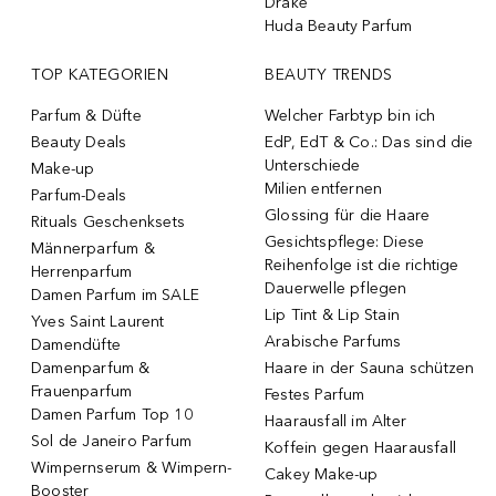
Drake
Huda Beauty Parfum
TOP KATEGORIEN
BEAUTY TRENDS
Parfum & Düfte
Welcher Farbtyp bin ich
Beauty Deals
EdP, EdT & Co.: Das sind die
Unterschiede
Make-up
Milien entfernen
Parfum-Deals
Glossing für die Haare
Rituals Geschenksets
Gesichtspflege: Diese
Männerparfum &
Reihenfolge ist die richtige
Herrenparfum
Dauerwelle pflegen
Damen Parfum im SALE
Lip Tint & Lip Stain
Yves Saint Laurent
Arabische Parfums
Damendüfte
Damenparfum &
Haare in der Sauna schützen
Frauenparfum
Festes Parfum
Damen Parfum Top 10
Haarausfall im Alter
Sol de Janeiro Parfum
Koffein gegen Haarausfall
Wimpernserum & Wimpern-
Cakey Make-up
Booster