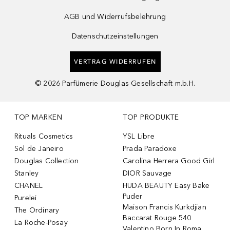
AGB und Widerrufsbelehrung
Datenschutzeinstellungen
VERTRAG WIDERRUFEN
©
2026
Parfümerie Douglas Gesellschaft m.b.H.
TOP MARKEN
TOP PRODUKTE
Rituals Cosmetics
YSL Libre
Sol de Janeiro
Prada Paradoxe
Douglas Collection
Carolina Herrera Good Girl
Stanley
DIOR Sauvage
CHANEL
HUDA BEAUTY Easy Bake
Puder
Purelei
Maison Francis Kurkdjian
The Ordinary
Baccarat Rouge 540
La Roche-Posay
Valentino Born In Roma