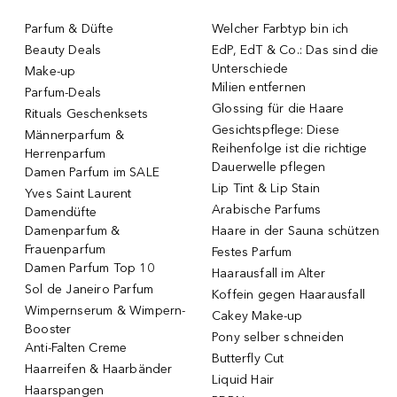
Parfum & Düfte
Welcher Farbtyp bin ich
Beauty Deals
EdP, EdT & Co.: Das sind die
Unterschiede
Make-up
Milien entfernen
Parfum-Deals
Glossing für die Haare
Rituals Geschenksets
Gesichtspflege: Diese
Männerparfum &
Reihenfolge ist die richtige
Herrenparfum
Dauerwelle pflegen
Damen Parfum im SALE
Lip Tint & Lip Stain
Yves Saint Laurent
Arabische Parfums
Damendüfte
Damenparfum &
Haare in der Sauna schützen
Frauenparfum
Festes Parfum
Damen Parfum Top 10
Haarausfall im Alter
Sol de Janeiro Parfum
Koffein gegen Haarausfall
Wimpernserum & Wimpern-
Cakey Make-up
Booster
Pony selber schneiden
Anti-Falten Creme
Butterfly Cut
Haarreifen & Haarbänder
Liquid Hair
Haarspangen