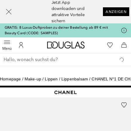
Jetzt App
[navigation.slideout.screenreader]
downloaden und
ANZEIGEN
attraktive Vorteile
sichern
GRATIS: 8 Luxus-Duftproben zu deiner Bestellung ab 89 € mit
Beauty Card (CODE: SAMPLES)
Zur Douglas Startseite
Zu Meiner 
Menü öffnen
Zu Meinem Kundenkonto
Zum
Menü
Gehe zurück
Suche ausführen
Homepage
Make-up
Lippen
Lippenbalsam
CHANEL N°1 DE C