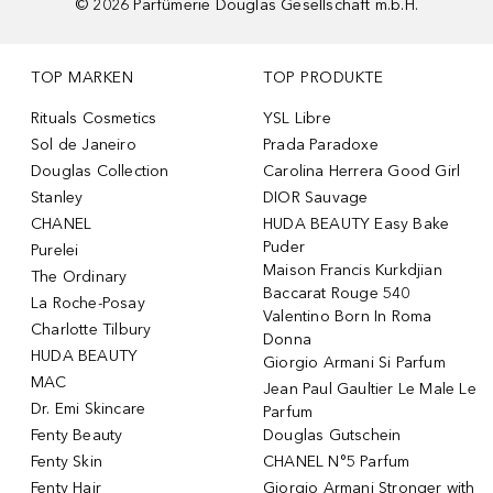
©
2026
Parfümerie Douglas Gesellschaft m.b.H.
TOP MARKEN
TOP PRODUKTE
Rituals Cosmetics
YSL Libre
Sol de Janeiro
Prada Paradoxe
Douglas Collection
Carolina Herrera Good Girl
Stanley
DIOR Sauvage
CHANEL
HUDA BEAUTY Easy Bake
Puder
Purelei
Maison Francis Kurkdjian
The Ordinary
Baccarat Rouge 540
La Roche-Posay
Valentino Born In Roma
Charlotte Tilbury
Donna
HUDA BEAUTY
Giorgio Armani Si Parfum
MAC
Jean Paul Gaultier Le Male Le
Dr. Emi Skincare
Parfum
Fenty Beauty
Douglas Gutschein
Fenty Skin
CHANEL N°5 Parfum
Fenty Hair
Giorgio Armani Stronger with