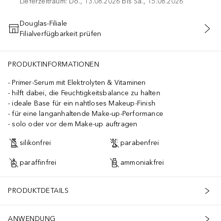
Lieferzeitraum: Do., 13.08.2026 bis Sa., 15.08.2026
Douglas-Filiale
Filialverfügbarkeit prüfen
IN DEN WARENKORB
PRODUKTINFORMATIONEN
Primer-Serum mit Elektrolyten & Vitaminen
hilft dabei, die Feuchtigkeitsbalance zu halten
ideale Base für ein nahtloses Makeup-Finish
für eine langanhaltende Make-up-Performance
solo oder vor dem Make-up auftragen
silikonfrei
parabenfrei
paraffinfrei
ammoniakfrei
PRODUKTDETAILS
ANWENDUNG