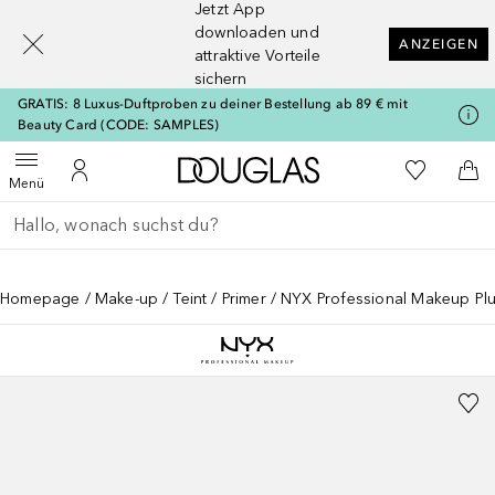
Jetzt App
[navigation.slideout.screenreader]
downloaden und
ANZEIGEN
attraktive Vorteile
sichern
GRATIS: 8 Luxus-Duftproben zu deiner Bestellung ab 89 € mit
Beauty Card (CODE: SAMPLES)
Zur Douglas Startseite
Zu Meiner 
Menü öffnen
Zu Meinem Kundenkonto
Zum
Menü
Gehe zurück
Suche ausführen
Homepage
Make-up
Teint
Primer
NYX Professional Makeup Pl