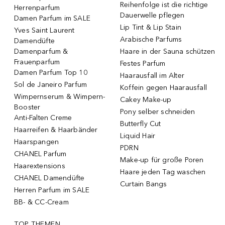
Reihenfolge ist die richtige
Herrenparfum
Dauerwelle pflegen
Damen Parfum im SALE
Lip Tint & Lip Stain
Yves Saint Laurent
Arabische Parfums
Damendüfte
Damenparfum &
Haare in der Sauna schützen
Frauenparfum
Festes Parfum
Damen Parfum Top 10
Haarausfall im Alter
Sol de Janeiro Parfum
Koffein gegen Haarausfall
Wimpernserum & Wimpern-
Cakey Make-up
Booster
Pony selber schneiden
Anti-Falten Creme
Butterfly Cut
Haarreifen & Haarbänder
Liquid Hair
Haarspangen
PDRN
CHANEL Parfum
Make-up für große Poren
Haarextensions
Haare jeden Tag waschen
CHANEL Damendüfte
Curtain Bangs
Herren Parfum im SALE
BB- & CC-Cream
TOP THEMEN