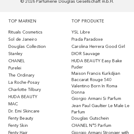
©
2026
Parfümerie Douglas Gesellschaft m.b.H.
TOP MARKEN
TOP PRODUKTE
Rituals Cosmetics
YSL Libre
Sol de Janeiro
Prada Paradoxe
Douglas Collection
Carolina Herrera Good Girl
Stanley
DIOR Sauvage
CHANEL
HUDA BEAUTY Easy Bake
Puder
Purelei
Maison Francis Kurkdjian
The Ordinary
Baccarat Rouge 540
La Roche-Posay
Valentino Born In Roma
Charlotte Tilbury
Donna
HUDA BEAUTY
Giorgio Armani Si Parfum
MAC
Jean Paul Gaultier Le Male Le
Dr. Emi Skincare
Parfum
Fenty Beauty
Douglas Gutschein
Fenty Skin
CHANEL N°5 Parfum
Fenty Hair
Giorgio Armani Stronger with