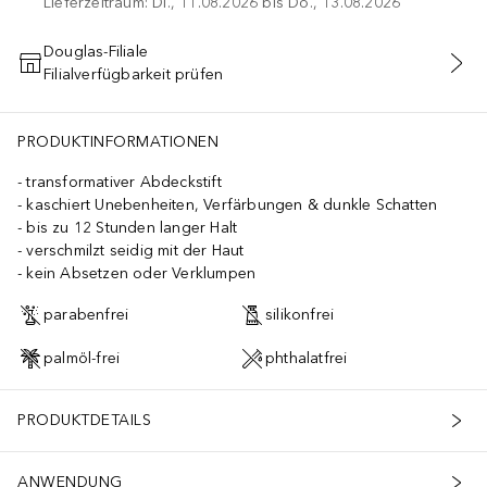
Lieferzeitraum: Di., 11.08.2026 bis Do., 13.08.2026
Douglas-Filiale
Filialverfügbarkeit prüfen
IN DEN WARENKORB
PRODUKTINFORMATIONEN
transformativer Abdeckstift
kaschiert Unebenheiten, Verfärbungen & dunkle Schatten
bis zu 12 Stunden langer Halt
verschmilzt seidig mit der Haut
kein Absetzen oder Verklumpen
parabenfrei
silikonfrei
palmöl-frei
phthalatfrei
PRODUKTDETAILS
ANWENDUNG