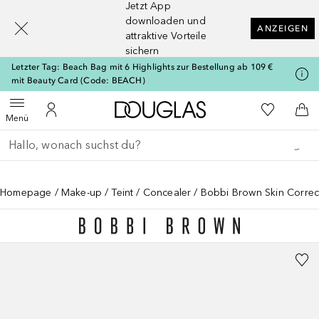
Jetzt App
[navigation.slideout.screenreader]
downloaden und
ANZEIGEN
attraktive Vorteile
sichern
Letzter Tag: Beach Bag mit 6 Highlights zur Bestellung ab 109 €
mit Beauty Card (Code: BEACH)
Zur Douglas Startseite
Zu Meiner 
Menü öffnen
Zu Meinem Kundenkonto
Zum
Menü
Gehe zurück
Suche ausführen
Homepage
Make-up
Teint
Concealer
Bobbi Brown Skin Correct