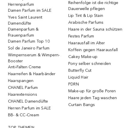
Reihenfolge ist die richtige
Herrenparfum
Dauerwelle pflegen
Damen Parfum im SALE
Lip Tint & Lip Stain
Yves Saint Laurent
Arabische Parfums
Damendüfte
Damenparfum &
Haare in der Sauna schützen
Frauenparfum
Festes Parfum
Damen Parfum Top 10
Haarausfall im Alter
Sol de Janeiro Parfum
Koffein gegen Haarausfall
Wimpernserum & Wimpern-
Cakey Make-up
Booster
Pony selber schneiden
Anti-Falten Creme
Butterfly Cut
Haarreifen & Haarbänder
Liquid Hair
Haarspangen
PDRN
CHANEL Parfum
Make-up für große Poren
Haarextensions
Haare jeden Tag waschen
CHANEL Damendüfte
Curtain Bangs
Herren Parfum im SALE
BB- & CC-Cream
TOP THEMEN