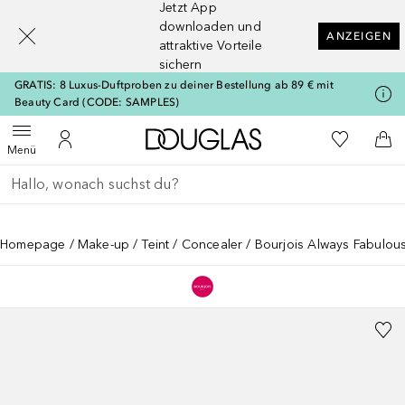
Jetzt App
[navigation.slideout.screenreader]
downloaden und
ANZEIGEN
attraktive Vorteile
sichern
GRATIS: 8 Luxus-Duftproben zu deiner Bestellung ab 89 € mit
Beauty Card (CODE: SAMPLES)
Zur Douglas Startseite
Zu Meiner 
Menü öffnen
Zu Meinem Kundenkonto
Zum
Menü
Gehe zurück
Suche ausführen
Homepage
Make-up
Teint
Concealer
Bourjois Always Fabulou