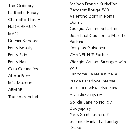
Maison Francis Kurkdjian
The Ordinary
Baccarat Rouge 540
La Roche-Posay
Valentino Born In Roma
Charlotte Tilbury
Donna
HUDA BEAUTY
Giorgio Armani Si Parfum
MAC
Jean Paul Gaultier Le Male Le
Dr. Emi Skincare
Parfum
Fenty Beauty
Douglas Gutschein
Fenty Skin
CHANEL N°5 Parfum
Fenty Hair
Giorgio Armani Stronger with
you
Caia Cosmetics
Lancôme La vie est belle
About Face
Prada Paradoxe Intense
Milk Makeup
XERJOFF Vibe Erba Pura
ARMAF
YSL Black Opium
Transparent Lab
Sol de Janeiro No. 59
Bodyspray
Yves Saint Laurent Y
Summer Mink - Parfum by
Drake