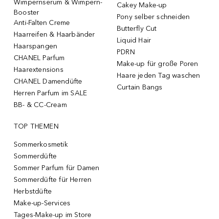
Wimpernserum & Wimpern-
Cakey Make-up
Booster
Pony selber schneiden
Anti-Falten Creme
Butterfly Cut
Haarreifen & Haarbänder
Liquid Hair
Haarspangen
PDRN
CHANEL Parfum
Make-up für große Poren
Haarextensions
Haare jeden Tag waschen
CHANEL Damendüfte
Curtain Bangs
Herren Parfum im SALE
BB- & CC-Cream
TOP THEMEN
Sommerkosmetik
Sommerdüfte
Sommer Parfum für Damen
Sommerdüfte für Herren
Herbstdüfte
Make-up-Services
Tages-Make-up im Store