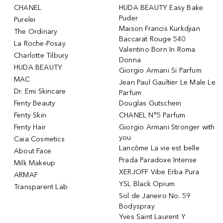
CHANEL
HUDA BEAUTY Easy Bake
Puder
Purelei
Maison Francis Kurkdjian
The Ordinary
Baccarat Rouge 540
La Roche-Posay
Valentino Born In Roma
Charlotte Tilbury
Donna
HUDA BEAUTY
Giorgio Armani Si Parfum
MAC
Jean Paul Gaultier Le Male Le
Dr. Emi Skincare
Parfum
Fenty Beauty
Douglas Gutschein
Fenty Skin
CHANEL N°5 Parfum
Fenty Hair
Giorgio Armani Stronger with
you
Caia Cosmetics
Lancôme La vie est belle
About Face
Prada Paradoxe Intense
Milk Makeup
XERJOFF Vibe Erba Pura
ARMAF
YSL Black Opium
Transparent Lab
Sol de Janeiro No. 59
Bodyspray
Yves Saint Laurent Y