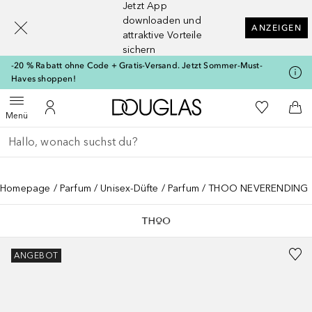
Jetzt App
[navigation.slideout.screenreader]
downloaden und
ANZEIGEN
attraktive Vorteile
sichern
-20 % Rabatt ohne Code + Gratis-Versand. Jetzt Sommer-Must-
Haves shoppen!
Zur Douglas Startseite
Zu Meiner 
Menü öffnen
Zu Meinem Kundenkonto
Zum
Menü
Gehe zurück
Suche ausführen
Homepage
Parfum
Unisex-Düfte
Parfum
THOO NEVERENDING
ANGEBOT