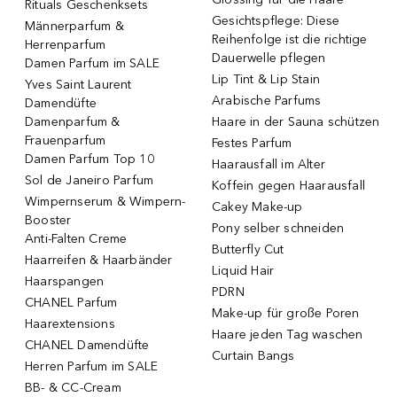
Rituals Geschenksets
Gesichtspflege: Diese
Männerparfum &
Reihenfolge ist die richtige
Herrenparfum
Dauerwelle pflegen
Damen Parfum im SALE
Lip Tint & Lip Stain
Yves Saint Laurent
Arabische Parfums
Damendüfte
Damenparfum &
Haare in der Sauna schützen
Frauenparfum
Festes Parfum
Damen Parfum Top 10
Haarausfall im Alter
Sol de Janeiro Parfum
Koffein gegen Haarausfall
Wimpernserum & Wimpern-
Cakey Make-up
Booster
Pony selber schneiden
Anti-Falten Creme
Butterfly Cut
Haarreifen & Haarbänder
Liquid Hair
Haarspangen
PDRN
CHANEL Parfum
Make-up für große Poren
Haarextensions
Haare jeden Tag waschen
CHANEL Damendüfte
Curtain Bangs
Herren Parfum im SALE
BB- & CC-Cream