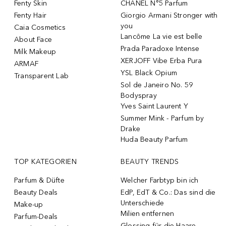
Fenty Skin
CHANEL N°5 Parfum
Fenty Hair
Giorgio Armani Stronger with
you
Caia Cosmetics
Lancôme La vie est belle
About Face
Prada Paradoxe Intense
Milk Makeup
XERJOFF Vibe Erba Pura
ARMAF
YSL Black Opium
Transparent Lab
Sol de Janeiro No. 59
Bodyspray
Yves Saint Laurent Y
Summer Mink - Parfum by
Drake
Huda Beauty Parfum
TOP KATEGORIEN
BEAUTY TRENDS
Parfum & Düfte
Welcher Farbtyp bin ich
Beauty Deals
EdP, EdT & Co.: Das sind die
Unterschiede
Make-up
Milien entfernen
Parfum-Deals
Glossing für die Haare