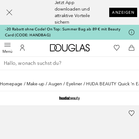
Jetzt App
[navigation.slideout.screenreader]
downloaden und
ANZEIGEN
attraktive Vorteile
sichern
–20 Rabatt ohne Code! On Top: Summer Bag ab 89 € mit Beauty
Card (CODE: HANDBAG)
Zur Douglas Startseite
Zu Meiner 
Menü öffnen
Zu Meinem Kundenkonto
Zum
Menü
Gehe zurück
Suche ausführen
Homepage
Make-up
Augen
Eyeliner
HUDA BEAUTY Quick 'n Eas