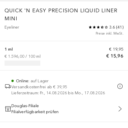
QUICK 'N EASY PRECISION LIQUID LINER
MINI
Eyeliner
3.6
(
41
)
Preise inkl. MwSt.
1 ml
€ 19,95
€ 15,96
€ 1.596,00
 / 
100
ml
Online
:
auf Lager
Versandkostenfrei ab
€ 39,95
Lieferzeitraum: Fr., 14.08.2026 bis Mo., 17.08.2026
Douglas-Filiale
Filialverfügbarkeit prüfen
IN DEN WARENKORB