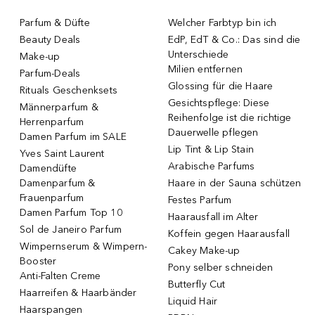
Parfum & Düfte
Welcher Farbtyp bin ich
Beauty Deals
EdP, EdT & Co.: Das sind die
Unterschiede
Make-up
Milien entfernen
Parfum-Deals
Glossing für die Haare
Rituals Geschenksets
Gesichtspflege: Diese
Männerparfum &
Reihenfolge ist die richtige
Herrenparfum
Dauerwelle pflegen
Damen Parfum im SALE
Lip Tint & Lip Stain
Yves Saint Laurent
Arabische Parfums
Damendüfte
Damenparfum &
Haare in der Sauna schützen
Frauenparfum
Festes Parfum
Damen Parfum Top 10
Haarausfall im Alter
Sol de Janeiro Parfum
Koffein gegen Haarausfall
Wimpernserum & Wimpern-
Cakey Make-up
Booster
Pony selber schneiden
Anti-Falten Creme
Butterfly Cut
Haarreifen & Haarbänder
Liquid Hair
Haarspangen