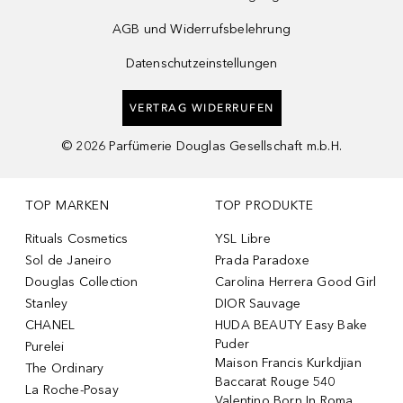
AGB und Widerrufsbelehrung
Datenschutzeinstellungen
VERTRAG WIDERRUFEN
©
2026
Parfümerie Douglas Gesellschaft m.b.H.
TOP MARKEN
TOP PRODUKTE
Rituals Cosmetics
YSL Libre
Sol de Janeiro
Prada Paradoxe
Douglas Collection
Carolina Herrera Good Girl
Stanley
DIOR Sauvage
CHANEL
HUDA BEAUTY Easy Bake
Puder
Purelei
Maison Francis Kurkdjian
The Ordinary
Baccarat Rouge 540
La Roche-Posay
Valentino Born In Roma