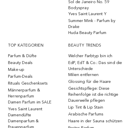
Sol de Janeiro No. 59
Bodyspray
Yves Saint Laurent Y
Summer Mink - Parfum by
Drake
Huda Beauty Parfum
TOP KATEGORIEN
BEAUTY TRENDS
Parfum & Düfte
Welcher Farbtyp bin ich
Beauty Deals
EdP, EdT & Co.: Das sind die
Unterschiede
Make-up
Milien entfernen
Parfum-Deals
Glossing für die Haare
Rituals Geschenksets
Gesichtspflege: Diese
Männerparfum &
Reihenfolge ist die richtige
Herrenparfum
Dauerwelle pflegen
Damen Parfum im SALE
Lip Tint & Lip Stain
Yves Saint Laurent
Arabische Parfums
Damendüfte
Damenparfum &
Haare in der Sauna schützen
Frauenparfum
Festes Parfum