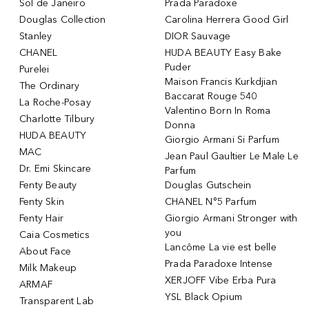
Sol de Janeiro
Prada Paradoxe
Douglas Collection
Carolina Herrera Good Girl
Stanley
DIOR Sauvage
CHANEL
HUDA BEAUTY Easy Bake
Puder
Purelei
Maison Francis Kurkdjian
The Ordinary
Baccarat Rouge 540
La Roche-Posay
Valentino Born In Roma
Charlotte Tilbury
Donna
HUDA BEAUTY
Giorgio Armani Si Parfum
MAC
Jean Paul Gaultier Le Male Le
Dr. Emi Skincare
Parfum
Fenty Beauty
Douglas Gutschein
Fenty Skin
CHANEL N°5 Parfum
Fenty Hair
Giorgio Armani Stronger with
you
Caia Cosmetics
Lancôme La vie est belle
About Face
Prada Paradoxe Intense
Milk Makeup
XERJOFF Vibe Erba Pura
ARMAF
YSL Black Opium
Transparent Lab