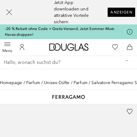
Jetzt App
[navigation.slideout.screenreader]
downloaden und
ANZEIGEN
attraktive Vorteile
sichern
-20 % Rabatt ohne Code + Gratis-Versand. Jetzt Sommer-Must-
Haves shoppen!
Zur Douglas Startseite
Zu Meiner 
Menü öffnen
Zu Meinem Kundenkonto
Zum
Menü
Gehe zurück
Suche ausführen
Homepage
Parfum
Unisex-Düfte
Parfum
Salvatore Ferragamo Sa