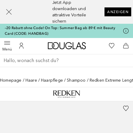
Jetzt App
[navigation.slideout.screenreader]
downloaden und
ANZEIGEN
attraktive Vorteile
sichern
–20 Rabatt ohne Code! On Top: Summer Bag ab 89 € mit Beauty
Card (CODE: HANDBAG)
Zur Douglas Startseite
Zu Meiner 
Menü öffnen
Zu Meinem Kundenkonto
Zum
Menü
Gehe zurück
Suche ausführen
Homepage
Haare
Haarpflege
Shampoo
Redken Extreme Leng