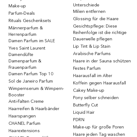
Unterschiede
Make-up
Milien entfernen
Parfum-Deals
Glossing für die Haare
Rituals Geschenksets
Gesichtspflege: Diese
Männerparfum &
Reihenfolge ist die richtige
Herrenparfum
Dauerwelle pflegen
Damen Parfum im SALE
Lip Tint & Lip Stain
Yves Saint Laurent
Arabische Parfums
Damendüfte
Damenparfum &
Haare in der Sauna schützen
Frauenparfum
Festes Parfum
Damen Parfum Top 10
Haarausfall im Alter
Sol de Janeiro Parfum
Koffein gegen Haarausfall
Wimpernserum & Wimpern-
Cakey Make-up
Booster
Pony selber schneiden
Anti-Falten Creme
Butterfly Cut
Haarreifen & Haarbänder
Liquid Hair
Haarspangen
PDRN
CHANEL Parfum
Make-up für große Poren
Haarextensions
Haare jeden Tag waschen