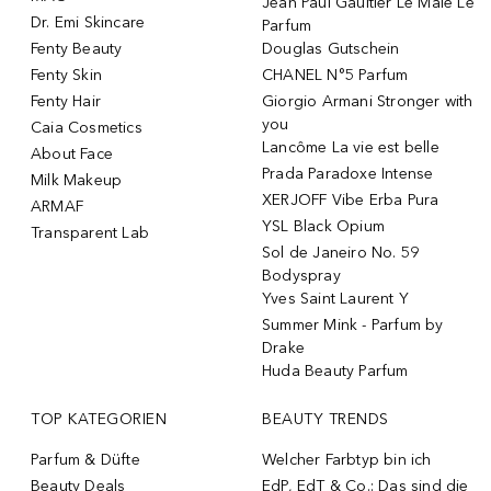
Jean Paul Gaultier Le Male Le
Dr. Emi Skincare
Parfum
Fenty Beauty
Douglas Gutschein
Fenty Skin
CHANEL N°5 Parfum
Fenty Hair
Giorgio Armani Stronger with
you
Caia Cosmetics
Lancôme La vie est belle
About Face
Prada Paradoxe Intense
Milk Makeup
XERJOFF Vibe Erba Pura
ARMAF
YSL Black Opium
Transparent Lab
Sol de Janeiro No. 59
Bodyspray
Yves Saint Laurent Y
Summer Mink - Parfum by
Drake
Huda Beauty Parfum
TOP KATEGORIEN
BEAUTY TRENDS
Parfum & Düfte
Welcher Farbtyp bin ich
Beauty Deals
EdP, EdT & Co.: Das sind die