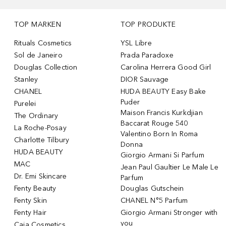
TOP MARKEN
TOP PRODUKTE
Rituals Cosmetics
YSL Libre
Sol de Janeiro
Prada Paradoxe
Douglas Collection
Carolina Herrera Good Girl
Stanley
DIOR Sauvage
CHANEL
HUDA BEAUTY Easy Bake
Puder
Purelei
Maison Francis Kurkdjian
The Ordinary
Baccarat Rouge 540
La Roche-Posay
Valentino Born In Roma
Charlotte Tilbury
Donna
HUDA BEAUTY
Giorgio Armani Si Parfum
MAC
Jean Paul Gaultier Le Male Le
Dr. Emi Skincare
Parfum
Fenty Beauty
Douglas Gutschein
Fenty Skin
CHANEL N°5 Parfum
Fenty Hair
Giorgio Armani Stronger with
you
Caia Cosmetics