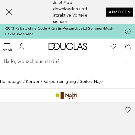
Jetzt App
[navigation.slideout.screenreader]
downloaden und
ANZEIGEN
attraktive Vorteile
sichern
-20 % Rabatt ohne Code + Gratis-Versand. Jetzt Sommer-Must-
Haves shoppen!
Zur Douglas Startseite
Zu Meiner 
Menü öffnen
Zu Meinem Kundenkonto
Zum
Menü
Gehe zurück
Suche ausführen
Homepage
Körper
Körperreinigung
Seife
Najel