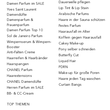
Dauerwelle pflegen
Damen Parfum im SALE
Lip Tint & Lip Stain
Yves Saint Laurent
Arabische Parfums
Damendüfte
Damenparfum &
Haare in der Sauna schützen
Frauenparfum
Festes Parfum
Damen Parfum Top 10
Haarausfall im Alter
Sol de Janeiro Parfum
Koffein gegen Haarausfall
Wimpernserum & Wimpern-
Cakey Make-up
Booster
Pony selber schneiden
Anti-Falten Creme
Butterfly Cut
Haarreifen & Haarbänder
Liquid Hair
Haarspangen
PDRN
CHANEL Parfum
Make-up für große Poren
Haarextensions
Haare jeden Tag waschen
CHANEL Damendüfte
Curtain Bangs
Herren Parfum im SALE
BB- & CC-Cream
TOP THEMEN