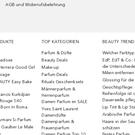
AGB und Widerrufsbelehrung
ODUKTE
TOP KATEGORIEN
BEAUTY TREND
Parfum & Düfte
Welcher Farbtyp 
radoxe
Beauty Deals
EdP, EdT & Co.:
die Unterschied
Herrera Good Girl
Make-up
Milien entfernen
uvage
Parfum-Deals
Glossing für di
AUTY Easy Bake
Rituals Geschenksets
Gesichtspflege:
Männerparfum &
Reihenfolge ist d
ancis Kurkdjian
Herrenparfum
Dauerwelle pfle
 Rouge 540
Damen Parfum im SALE
o Born In Roma
Lip Tint & Lip St
Yves Saint Laurent
Arabische Parf
Damendüfte
rmani Si Parfum
Damenparfum &
Haare in der Sa
 Gaultier Le Male
Frauenparfum
schützen
m
Damen Parfum Top 10
Festes Parfum