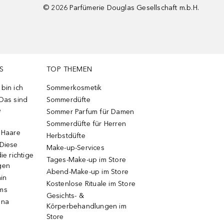
©
2026
Parfümerie Douglas Gesellschaft m.b.H.
S
TOP THEMEN
bin ich
Sommerkosmetik
 Das sind
Sommerdüfte
e
Sommer Parfum für Damen
Sommerdüfte für Herren
e Haare
Herbstdüfte
 Diese
Make-up-Services
ie richtige
Tages-Make-up im Store
gen
Abend-Make-up im Store
ain
Kostenlose Rituale im Store
ums
Gesichts- &
una
Körperbehandlungen im
Store