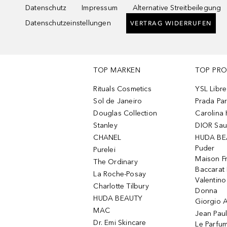
Datenschutz
Impressum
Alternative Streitbeilegung
Datenschutzeinstellungen
VERTRAG WIDERRUFEN
TOP MARKEN
TOP PR
Rituals Cosmetics
YSL Libre
Sol de Janeiro
Prada Pa
Douglas Collection
Carolina 
Stanley
DIOR Sa
CHANEL
HUDA BE
Puder
Purelei
Maison Fr
The Ordinary
Baccarat
La Roche-Posay
Valentin
Charlotte Tilbury
Donna
HUDA BEAUTY
Giorgio A
MAC
Jean Paul
Dr. Emi Skincare
Le Parfu