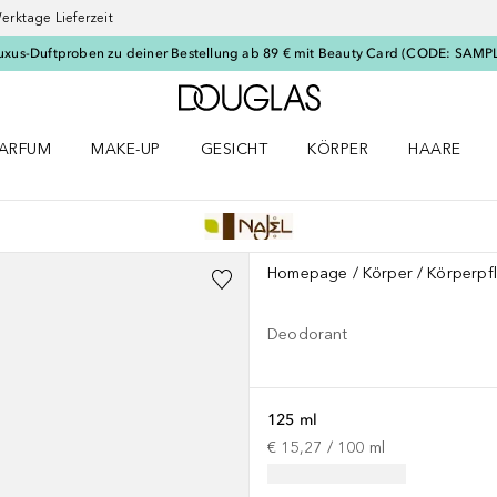
erktage Lieferzeit
uxus-Duftproben zu deiner Bestellung ab 89 € mit Beauty Card (CODE: SAMP
Zur Douglas Startseite
ARFUM
MAKE-UP
GESICHT
KÖRPER
HAARE
ffnen
arfum Menü öffnen
Make-up Menü öffnen
Gesicht Menü öffnen
Körper Menü öffnen
Haare Menü
Homepage
Körper
Körperpf
Deodorant
125 ml
€ 15,27
 / 
100
ml