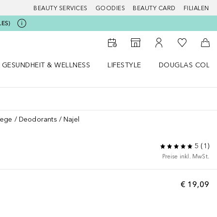
BEAUTY SERVICES
GOODIES
BEAUTY CARD
FILIALEN
LES)
Zu Meiner 
Zum Storefinder
Zu Meinem Kunde
Zum
GESUNDHEIT & WELLNESS
LIFESTYLE
DOUGLAS COLL
 öffnen
Gesundheit & Wellness Menü öffnen
Lifestyle Menü öffnen
Douglas Collecti
lege
Deodorants
Najel
5
(
1
)
Preise inkl. MwSt.
€ 19,09