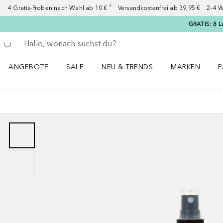
4 Gratis-Proben nach Wahl ab 10 € ¹ Versandkostenfrei ab 39,95 € 2–4 W
GRATIS: 8 L
Gehe zurück
Suche ausführen
ANGEBOTE
SALE
NEU & TRENDS
MARKEN
P
Angebote Menü öffnen
Sale Menü öffnen
NEU & TRENDS Menü öffnen
MARKEN Menü ö
P