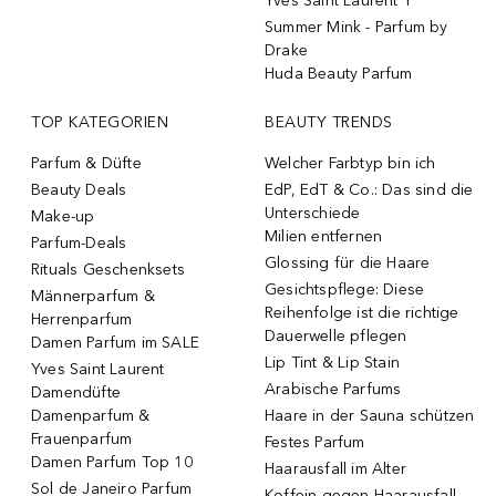
Yves Saint Laurent Y
Summer Mink - Parfum by
Drake
Huda Beauty Parfum
TOP KATEGORIEN
BEAUTY TRENDS
Parfum & Düfte
Welcher Farbtyp bin ich
Beauty Deals
EdP, EdT & Co.: Das sind die
Unterschiede
Make-up
Milien entfernen
Parfum-Deals
Glossing für die Haare
Rituals Geschenksets
Gesichtspflege: Diese
Männerparfum &
Reihenfolge ist die richtige
Herrenparfum
Dauerwelle pflegen
Damen Parfum im SALE
Lip Tint & Lip Stain
Yves Saint Laurent
Arabische Parfums
Damendüfte
Damenparfum &
Haare in der Sauna schützen
Frauenparfum
Festes Parfum
Damen Parfum Top 10
Haarausfall im Alter
Sol de Janeiro Parfum
Koffein gegen Haarausfall