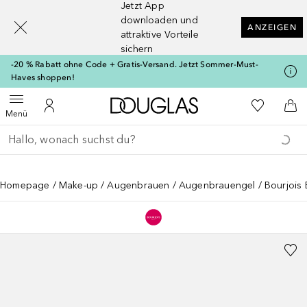
Jetzt App
[navigation.slideout.screenreader]
downloaden und
ANZEIGEN
attraktive Vorteile
sichern
-20 % Rabatt ohne Code + Gratis-Versand. Jetzt Sommer-Must-
Haves shoppen!
Zur Douglas Startseite
Zu Meiner 
Menü öffnen
Zu Meinem Kundenkonto
Zum
Menü
Gehe zurück
Suche ausführen
Homepage
Make-up
Augenbrauen
Augenbrauengel
Bourjois