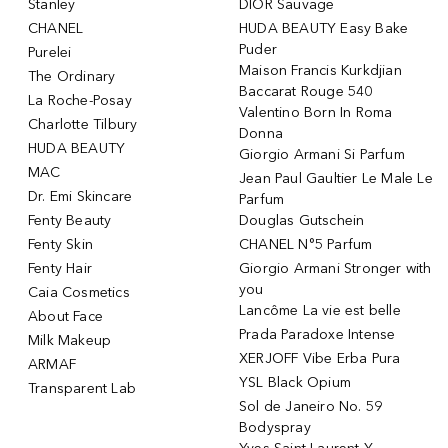
Stanley
DIOR Sauvage
CHANEL
HUDA BEAUTY Easy Bake
Puder
Purelei
Maison Francis Kurkdjian
The Ordinary
Baccarat Rouge 540
La Roche-Posay
Valentino Born In Roma
Charlotte Tilbury
Donna
HUDA BEAUTY
Giorgio Armani Si Parfum
MAC
Jean Paul Gaultier Le Male Le
Dr. Emi Skincare
Parfum
Fenty Beauty
Douglas Gutschein
Fenty Skin
CHANEL N°5 Parfum
Fenty Hair
Giorgio Armani Stronger with
you
Caia Cosmetics
Lancôme La vie est belle
About Face
Prada Paradoxe Intense
Milk Makeup
XERJOFF Vibe Erba Pura
ARMAF
YSL Black Opium
Transparent Lab
Sol de Janeiro No. 59
Bodyspray