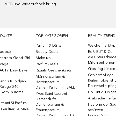
AGB und Widerrufsbelehrung
ODUKTE
TOP KATEGORIEN
BEAUTY TREND
Parfum & Düfte
Welcher Farbtyp 
radoxe
Beauty Deals
EdP, EdT & Co.:
die Unterschied
Herrera Good Girl
Make-up
Milien entfernen
uvage
Parfum-Deals
Glossing für di
AUTY Easy Bake
Rituals Geschenksets
Gesichtspflege:
Männerparfum &
Reihenfolge ist d
ancis Kurkdjian
Herrenparfum
Dauerwelle pfle
 Rouge 540
Damen Parfum im SALE
o Born In Roma
Lip Tint & Lip St
Yves Saint Laurent
Arabische Parf
Damendüfte
rmani Si Parfum
Damenparfum &
Haare in der Sa
 Gaultier Le Male
Frauenparfum
schützen
m
Damen Parfum Top 10
Festes Parfum