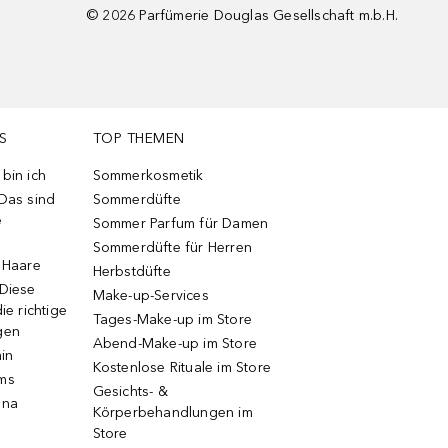
©
2026
Parfümerie Douglas Gesellschaft m.b.H.
S
TOP THEMEN
bin ich
Sommerkosmetik
 Das sind
Sommerdüfte
e
Sommer Parfum für Damen
Sommerdüfte für Herren
e Haare
Herbstdüfte
 Diese
Make-up-Services
ie richtige
Tages-Make-up im Store
gen
Abend-Make-up im Store
ain
Kostenlose Rituale im Store
ums
Gesichts- &
una
Körperbehandlungen im
Store