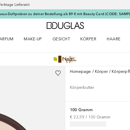
erktage Lieferzeit
uxus-Duftproben zu deiner Bestellung ab 89 € mit Beauty Card (CODE: SAMP
Zur Douglas Startseite
ARFUM
MAKE-UP
GESICHT
KÖRPER
HAARE
ffnen
arfum Menü öffnen
Make-up Menü öffnen
Gesicht Menü öffnen
Körper Menü öffnen
Haare Menü
Homepage
Körper
Körperpf
Körperbutter
100 Gramm
€ 22,59
 / 
100
Gramm