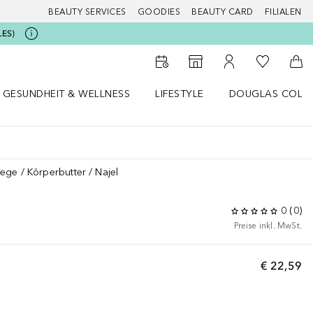
BEAUTY SERVICES
GOODIES
BEAUTY CARD
FILIALEN
LES)
Zu Meiner 
Zum Storefinder
Zu Meinem Kunde
Zum
GESUNDHEIT & WELLNESS
LIFESTYLE
DOUGLAS COLL
 öffnen
Gesundheit & Wellness Menü öffnen
Lifestyle Menü öffnen
Douglas Collecti
lege
Körperbutter
Najel
0
(
0
)
Preise inkl. MwSt.
€ 22,59