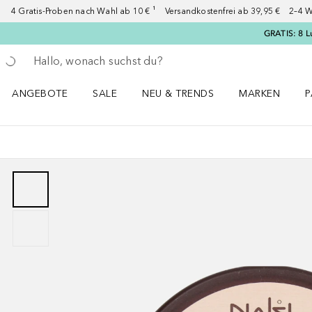
4 Gratis-Proben nach Wahl ab 10 € ¹ Versandkostenfrei ab 39,95 € 2–4 W
GRATIS: 8 L
Gehe zurück
Suche ausführen
ANGEBOTE
SALE
NEU & TRENDS
MARKEN
P
Angebote Menü öffnen
Sale Menü öffnen
NEU & TRENDS Menü öffnen
MARKEN Menü ö
P