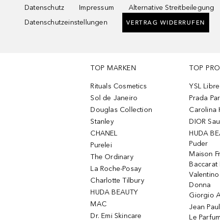
Datenschutz
Impressum
Alternative Streitbeilegung
Datenschutzeinstellungen
VERTRAG WIDERRUFEN
TOP MARKEN
TOP PR
Rituals Cosmetics
YSL Libre
Sol de Janeiro
Prada Pa
Douglas Collection
Carolina 
Stanley
DIOR Sa
CHANEL
HUDA BE
Puder
Purelei
Maison Fr
The Ordinary
Baccarat
La Roche-Posay
Valentin
Charlotte Tilbury
Donna
HUDA BEAUTY
Giorgio A
MAC
Jean Paul
Dr. Emi Skincare
Le Parfu