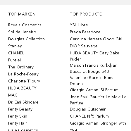
TOP MARKEN
TOP PRODUKTE
Rituals Cosmetics
YSL Libre
Sol de Janeiro
Prada Paradoxe
Douglas Collection
Carolina Herrera Good Girl
Stanley
DIOR Sauvage
CHANEL
HUDA BEAUTY Easy Bake
Puder
Purelei
Maison Francis Kurkdjian
The Ordinary
Baccarat Rouge 540
La Roche-Posay
Valentino Born In Roma
Charlotte Tilbury
Donna
HUDA BEAUTY
Giorgio Armani Si Parfum
MAC
Jean Paul Gaultier Le Male Le
Dr. Emi Skincare
Parfum
Fenty Beauty
Douglas Gutschein
Fenty Skin
CHANEL N°5 Parfum
Fenty Hair
Giorgio Armani Stronger with
you
Caia Cosmetics