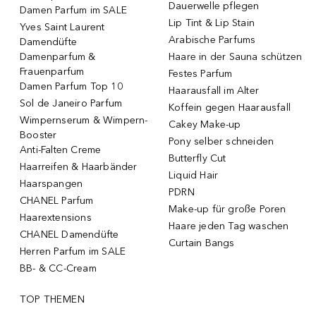
Dauerwelle pflegen
Damen Parfum im SALE
Lip Tint & Lip Stain
Yves Saint Laurent
Arabische Parfums
Damendüfte
Damenparfum &
Haare in der Sauna schützen
Frauenparfum
Festes Parfum
Damen Parfum Top 10
Haarausfall im Alter
Sol de Janeiro Parfum
Koffein gegen Haarausfall
Wimpernserum & Wimpern-
Cakey Make-up
Booster
Pony selber schneiden
Anti-Falten Creme
Butterfly Cut
Haarreifen & Haarbänder
Liquid Hair
Haarspangen
PDRN
CHANEL Parfum
Make-up für große Poren
Haarextensions
Haare jeden Tag waschen
CHANEL Damendüfte
Curtain Bangs
Herren Parfum im SALE
BB- & CC-Cream
TOP THEMEN