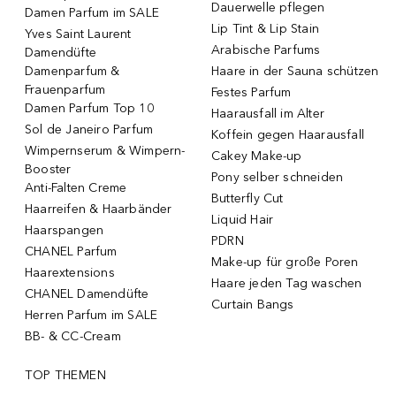
Dauerwelle pflegen
Damen Parfum im SALE
Lip Tint & Lip Stain
Yves Saint Laurent
Arabische Parfums
Damendüfte
Damenparfum &
Haare in der Sauna schützen
Frauenparfum
Festes Parfum
Damen Parfum Top 10
Haarausfall im Alter
Sol de Janeiro Parfum
Koffein gegen Haarausfall
Wimpernserum & Wimpern-
Cakey Make-up
Booster
Pony selber schneiden
Anti-Falten Creme
Butterfly Cut
Haarreifen & Haarbänder
Liquid Hair
Haarspangen
PDRN
CHANEL Parfum
Make-up für große Poren
Haarextensions
Haare jeden Tag waschen
CHANEL Damendüfte
Curtain Bangs
Herren Parfum im SALE
BB- & CC-Cream
TOP THEMEN