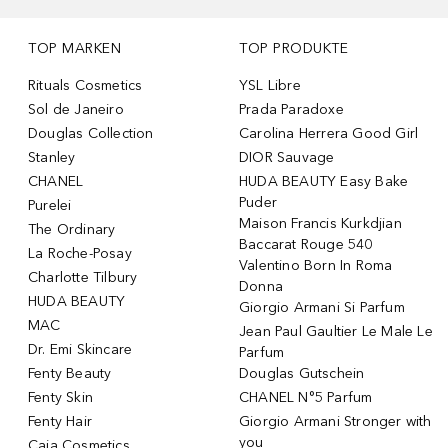
TOP MARKEN
TOP PRODUKTE
Rituals Cosmetics
YSL Libre
Sol de Janeiro
Prada Paradoxe
Douglas Collection
Carolina Herrera Good Girl
Stanley
DIOR Sauvage
CHANEL
HUDA BEAUTY Easy Bake
Puder
Purelei
Maison Francis Kurkdjian
The Ordinary
Baccarat Rouge 540
La Roche-Posay
Valentino Born In Roma
Charlotte Tilbury
Donna
HUDA BEAUTY
Giorgio Armani Si Parfum
MAC
Jean Paul Gaultier Le Male Le
Dr. Emi Skincare
Parfum
Fenty Beauty
Douglas Gutschein
Fenty Skin
CHANEL N°5 Parfum
Fenty Hair
Giorgio Armani Stronger with
you
Caia Cosmetics