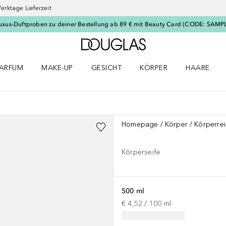
erktage Lieferzeit
uxus-Duftproben zu deiner Bestellung ab 89 € mit Beauty Card (CODE: SAMP
Zur Douglas Startseite
ARFUM
MAKE-UP
GESICHT
KÖRPER
HAARE
ffnen
arfum Menü öffnen
Make-up Menü öffnen
Gesicht Menü öffnen
Körper Menü öffnen
Haare Menü
Homepage
Körper
Körperre
Körperseife
500 ml
€ 4,52
 / 
100
ml