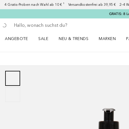
4 Gratis-Proben nach Wahl ab 10 € ¹ Versandkostenfrei ab 39,95 € 2–4 W
GRATIS: 8 L
Gehe zurück
Suche ausführen
ANGEBOTE
SALE
NEU & TRENDS
MARKEN
P
Angebote Menü öffnen
Sale Menü öffnen
NEU & TRENDS Menü öffnen
MARKEN Menü ö
P