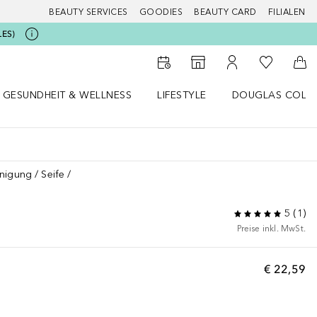
BEAUTY SERVICES
GOODIES
BEAUTY CARD
FILIALEN
LES)
Zu Meiner 
Zum Storefinder
Zu Meinem Kunde
Zum
GESUNDHEIT & WELLNESS
LIFESTYLE
DOUGLAS COLL
 öffnen
Gesundheit & Wellness Menü öffnen
Lifestyle Menü öffnen
Douglas Collecti
inigung
Seife
5
(
1
)
Preise inkl. MwSt.
€ 22,59