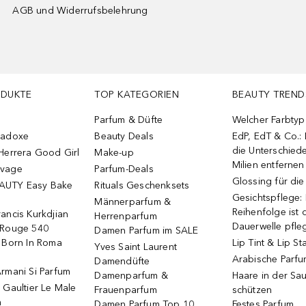
AGB und Widerrufsbelehrung
ODUKTE
TOP KATEGORIEN
BEAUTY TREND
Parfum & Düfte
Welcher Farbtyp 
radoxe
Beauty Deals
EdP, EdT & Co.:
die Unterschied
Herrera Good Girl
Make-up
Milien entfernen
uvage
Parfum-Deals
Glossing für di
AUTY Easy Bake
Rituals Geschenksets
Gesichtspflege:
Männerparfum &
Reihenfolge ist d
ancis Kurkdjian
Herrenparfum
Dauerwelle pfle
 Rouge 540
Damen Parfum im SALE
o Born In Roma
Lip Tint & Lip St
Yves Saint Laurent
Arabische Parf
Damendüfte
rmani Si Parfum
Damenparfum &
Haare in der Sa
 Gaultier Le Male
Frauenparfum
schützen
m
Damen Parfum Top 10
Festes Parfum