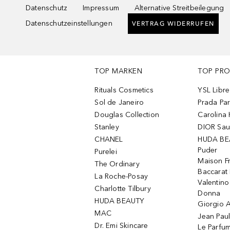
Datenschutz
Impressum
Alternative Streitbeilegung
Datenschutzeinstellungen
VERTRAG WIDERRUFEN
TOP MARKEN
TOP PR
Rituals Cosmetics
YSL Libre
Sol de Janeiro
Prada Pa
Douglas Collection
Carolina 
Stanley
DIOR Sa
CHANEL
HUDA BE
Puder
Purelei
Maison Fr
The Ordinary
Baccarat
La Roche-Posay
Valentin
Charlotte Tilbury
Donna
HUDA BEAUTY
Giorgio A
MAC
Jean Paul
Dr. Emi Skincare
Le Parfu