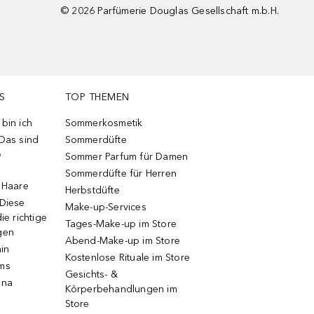
©
2026
Parfümerie Douglas Gesellschaft m.b.H.
S
TOP THEMEN
bin ich
Sommerkosmetik
 Das sind
Sommerdüfte
e
Sommer Parfum für Damen
Sommerdüfte für Herren
e Haare
Herbstdüfte
 Diese
Make-up-Services
ie richtige
Tages-Make-up im Store
gen
Abend-Make-up im Store
ain
Kostenlose Rituale im Store
ums
Gesichts- &
una
Körperbehandlungen im
Store