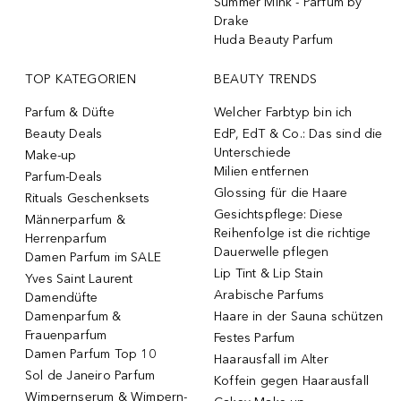
Summer Mink - Parfum by
Drake
Huda Beauty Parfum
TOP KATEGORIEN
BEAUTY TRENDS
Parfum & Düfte
Welcher Farbtyp bin ich
Beauty Deals
EdP, EdT & Co.: Das sind die
Unterschiede
Make-up
Milien entfernen
Parfum-Deals
Glossing für die Haare
Rituals Geschenksets
Gesichtspflege: Diese
Männerparfum &
Reihenfolge ist die richtige
Herrenparfum
Dauerwelle pflegen
Damen Parfum im SALE
Lip Tint & Lip Stain
Yves Saint Laurent
Arabische Parfums
Damendüfte
Damenparfum &
Haare in der Sauna schützen
Frauenparfum
Festes Parfum
Damen Parfum Top 10
Haarausfall im Alter
Sol de Janeiro Parfum
Koffein gegen Haarausfall
Wimpernserum & Wimpern-