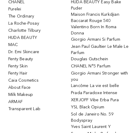
CHANEL
HUDA BEAUTY Easy Bake
Puder
Purelei
Maison Francis Kurkdjian
The Ordinary
Baccarat Rouge 540
La Roche-Posay
Valentino Born In Roma
Charlotte Tilbury
Donna
HUDA BEAUTY
Giorgio Armani Si Parfum
MAC
Jean Paul Gaultier Le Male Le
Dr. Emi Skincare
Parfum
Fenty Beauty
Douglas Gutschein
Fenty Skin
CHANEL N°5 Parfum
Fenty Hair
Giorgio Armani Stronger with
you
Caia Cosmetics
Lancôme La vie est belle
About Face
Prada Paradoxe Intense
Milk Makeup
XERJOFF Vibe Erba Pura
ARMAF
YSL Black Opium
Transparent Lab
Sol de Janeiro No. 59
Bodyspray
Yves Saint Laurent Y