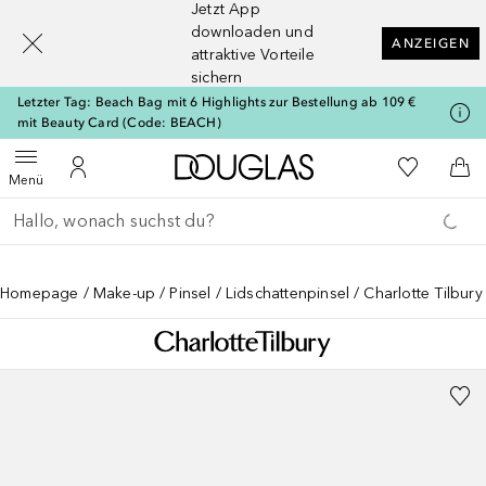
Jetzt App
[navigation.slideout.screenreader]
downloaden und
ANZEIGEN
attraktive Vorteile
sichern
Letzter Tag: Beach Bag mit 6 Highlights zur Bestellung ab 109 €
mit Beauty Card (Code: BEACH)
Zur Douglas Startseite
Zu Meiner 
Menü öffnen
Zu Meinem Kundenkonto
Zum
Menü
Gehe zurück
Suche ausführen
Homepage
Make-up
Pinsel
Lidschattenpinsel
Charlotte Tilbur