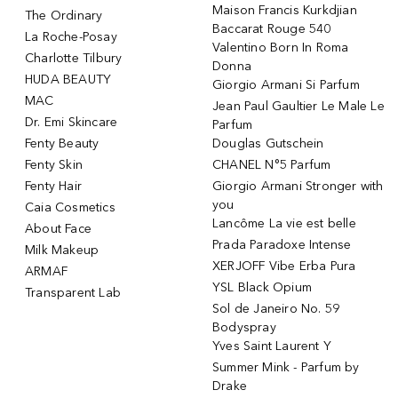
Maison Francis Kurkdjian
The Ordinary
Baccarat Rouge 540
La Roche-Posay
Valentino Born In Roma
Charlotte Tilbury
Donna
HUDA BEAUTY
Giorgio Armani Si Parfum
MAC
Jean Paul Gaultier Le Male Le
Dr. Emi Skincare
Parfum
Fenty Beauty
Douglas Gutschein
Fenty Skin
CHANEL N°5 Parfum
Fenty Hair
Giorgio Armani Stronger with
you
Caia Cosmetics
Lancôme La vie est belle
About Face
Prada Paradoxe Intense
Milk Makeup
XERJOFF Vibe Erba Pura
ARMAF
YSL Black Opium
Transparent Lab
Sol de Janeiro No. 59
Bodyspray
Yves Saint Laurent Y
Summer Mink - Parfum by
Drake