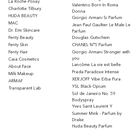
La Roche-Posay
Valentino Born In Roma
Charlotte Tilbury
Donna
HUDA BEAUTY
Giorgio Armani Si Parfum
MAC
Jean Paul Gaultier Le Male Le
Dr. Emi Skincare
Parfum
Fenty Beauty
Douglas Gutschein
Fenty Skin
CHANEL N°5 Parfum
Fenty Hair
Giorgio Armani Stronger with
you
Caia Cosmetics
Lancôme La vie est belle
About Face
Prada Paradoxe Intense
Milk Makeup
XERJOFF Vibe Erba Pura
ARMAF
YSL Black Opium
Transparent Lab
Sol de Janeiro No. 59
Bodyspray
Yves Saint Laurent Y
Summer Mink - Parfum by
Drake
Huda Beauty Parfum