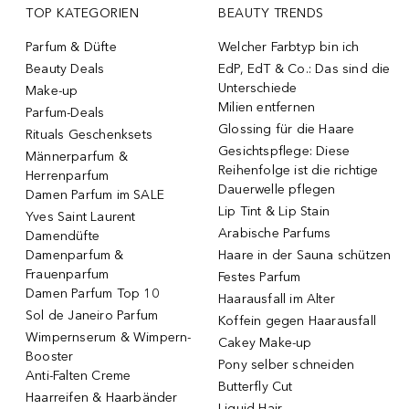
TOP KATEGORIEN
BEAUTY TRENDS
Parfum & Düfte
Welcher Farbtyp bin ich
Beauty Deals
EdP, EdT & Co.: Das sind die
Unterschiede
Make-up
Milien entfernen
Parfum-Deals
Glossing für die Haare
Rituals Geschenksets
Gesichtspflege: Diese
Männerparfum &
Reihenfolge ist die richtige
Herrenparfum
Dauerwelle pflegen
Damen Parfum im SALE
Lip Tint & Lip Stain
Yves Saint Laurent
Arabische Parfums
Damendüfte
Damenparfum &
Haare in der Sauna schützen
Frauenparfum
Festes Parfum
Damen Parfum Top 10
Haarausfall im Alter
Sol de Janeiro Parfum
Koffein gegen Haarausfall
Wimpernserum & Wimpern-
Cakey Make-up
Booster
Pony selber schneiden
Anti-Falten Creme
Butterfly Cut
Haarreifen & Haarbänder
Liquid Hair