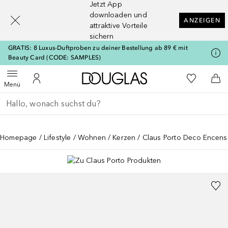
Jetzt App
[navigation.slideout.screenreader]
downloaden und
ANZEIGEN
attraktive Vorteile
sichern
GRATIS: 8 Luxus-Duftproben zu deiner Bestellung ab 89 € mit
Beauty Card (CODE: SAMPLES)
Zur Douglas Startseite
Zu Meiner 
Menü öffnen
Zu Meinem Kundenkonto
Zum
Menü
Gehe zurück
Suche ausführen
Homepage
Lifestyle
Wohnen
Kerzen
Claus Porto Deco Encens