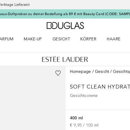
erktage Lieferzeit
uxus-Duftproben zu deiner Bestellung ab 89 € mit Beauty Card (CODE: SAMP
Zur Douglas Startseite
ARFUM
MAKE-UP
GESICHT
KÖRPER
HAARE
ffnen
arfum Menü öffnen
Make-up Menü öffnen
Gesicht Menü öffnen
Körper Menü öffnen
Haare Menü
Homepage
Gesicht
Gesichts
SOFT CLEAN HYDRAT
Gesichtscreme
400 ml
€ 9,95
 / 
100
ml