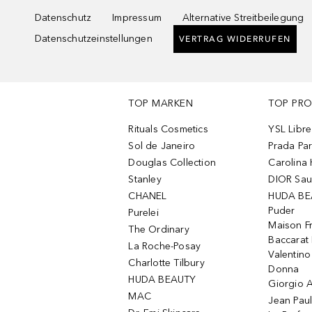
Datenschutz
Impressum
Alternative Streitbeilegung
Datenschutzeinstellungen
VERTRAG WIDERRUFEN
TOP MARKEN
TOP PR
Rituals Cosmetics
YSL Libre
Sol de Janeiro
Prada Pa
Douglas Collection
Carolina 
Stanley
DIOR Sa
CHANEL
HUDA BE
Puder
Purelei
Maison Fr
The Ordinary
Baccarat
La Roche-Posay
Valentin
Charlotte Tilbury
Donna
HUDA BEAUTY
Giorgio A
MAC
Jean Paul