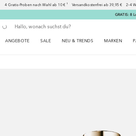
4 Gratis-Proben nach Wahl ab 10 € ¹ Versandkostenfrei ab 39,95 € 2–4 W
GRATIS: 8 L
Gehe zurück
Suche ausführen
ANGEBOTE
SALE
NEU & TRENDS
MARKEN
P
Angebote Menü öffnen
Sale Menü öffnen
NEU & TRENDS Menü öffnen
MARKEN Menü ö
P