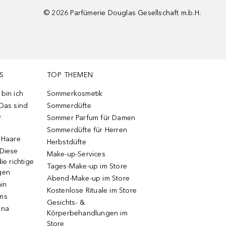
©
2026
Parfümerie Douglas Gesellschaft m.b.H.
S
TOP THEMEN
bin ich
Sommerkosmetik
 Das sind
Sommerdüfte
e
Sommer Parfum für Damen
Sommerdüfte für Herren
e Haare
Herbstdüfte
 Diese
Make-up-Services
ie richtige
Tages-Make-up im Store
gen
Abend-Make-up im Store
ain
Kostenlose Rituale im Store
ums
Gesichts- &
una
Körperbehandlungen im
Store