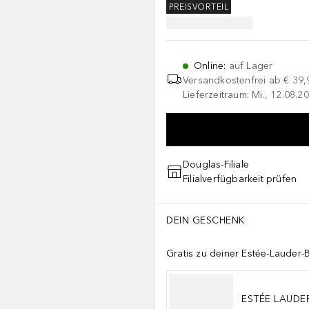
PREISVORTEIL
Online
:
auf Lager
Versandkostenfrei ab
€ 39,
Lieferzeitraum: Mi., 12.08.20
Douglas-Filiale
Filialverfügbarkeit prüfen
DEIN GESCHENK
Gratis zu deiner Estée-Lauder-
ESTÉE LAUDE