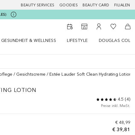
BEAUTY SERVICES
GOODIES
BEAUTY CARD
FILIALEN
LES)
Zu Meiner 
Zum Storefinder
Zu Meinem Kunde
Zum
GESUNDHEIT & WELLNESS
LIFESTYLE
DOUGLAS COLL
 öffnen
Gesundheit & Wellness Menü öffnen
Lifestyle Menü öffnen
Douglas Collecti
pflege
Gesichtscreme
Estée Lauder Soft Clean Hydrating Lotion
ING LOTION
4.5
(
4
)
Preise inkl. MwSt.
€ 48,99
€ 39,81