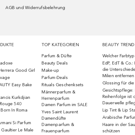
AGB und Widerrufsbelehrung
ODUKTE
TOP KATEGORIEN
BEAUTY TREND
Parfum & Düfte
Welcher Farbtyp 
radoxe
Beauty Deals
EdP, EdT & Co.:
die Unterschied
Herrera Good Girl
Make-up
Milien entfernen
uvage
Parfum-Deals
Glossing für di
AUTY Easy Bake
Rituals Geschenksets
Gesichtspflege:
Männerparfum &
Reihenfolge ist d
ancis Kurkdjian
Herrenparfum
Dauerwelle pfle
 Rouge 540
Damen Parfum im SALE
o Born In Roma
Lip Tint & Lip St
Yves Saint Laurent
Arabische Parf
Damendüfte
rmani Si Parfum
Damenparfum &
Haare in der Sa
 Gaultier Le Male
Frauenparfum
schützen