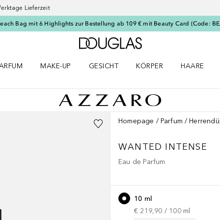
erktage Lieferzeit
Beach Bag mit 6 Highlights zur Bestellung ab 109 € mit Beauty Card (Code: 
Zur Douglas Startseite
ARFUM
MAKE-UP
GESICHT
KÖRPER
HAARE
ffnen
arfum Menü öffnen
Make-up Menü öffnen
Gesicht Menü öffnen
Körper Menü öffnen
Haare Menü
Homepage
Parfum
Herrendü
WANTED
INTENSE
Eau de Parfum
10 ml
€ 219,90
 / 
100
ml