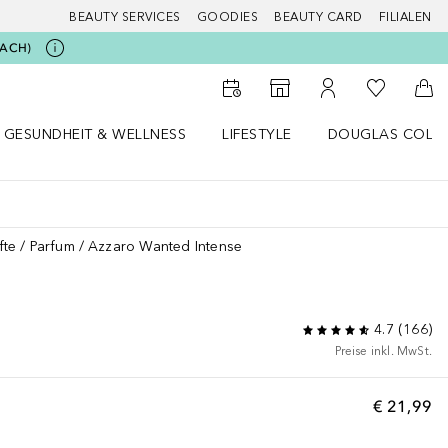
BEAUTY SERVICES
GOODIES
BEAUTY CARD
FILIALEN
BEACH)
Zu Meiner 
Zum Storefinder
Zu Meinem Kunde
Zum
GESUNDHEIT & WELLNESS
LIFESTYLE
DOUGLAS COLL
 öffnen
Gesundheit & Wellness Menü öffnen
Lifestyle Menü öffnen
Douglas Collecti
fte
Parfum
Azzaro Wanted Intense
4.7
(
166
)
Preise inkl. MwSt.
€ 21,99