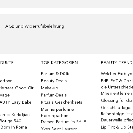
AGB und Widerrufsbelehrung
ODUKTE
TOP KATEGORIEN
BEAUTY TREND
Parfum & Düfte
Welcher Farbtyp 
radoxe
Beauty Deals
EdP, EdT & Co.:
die Unterschied
Herrera Good Girl
Make-up
Milien entfernen
uvage
Parfum-Deals
Glossing für di
AUTY Easy Bake
Rituals Geschenksets
Gesichtspflege:
Männerparfum &
Reihenfolge ist d
ancis Kurkdjian
Herrenparfum
Dauerwelle pfle
 Rouge 540
Damen Parfum im SALE
o Born In Roma
Lip Tint & Lip St
Yves Saint Laurent