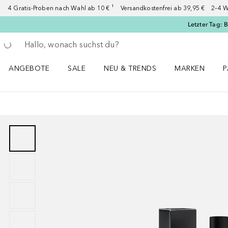
4 Gratis-Proben nach Wahl ab 10 € ¹ Versandkostenfrei ab 39,95 € 2–4 W
Letzter Tag: 
Gehe zurück
Suche ausführen
ANGEBOTE
SALE
NEU & TRENDS
MARKEN
P
Angebote Menü öffnen
Sale Menü öffnen
NEU & TRENDS Menü öffnen
MARKEN Menü ö
P