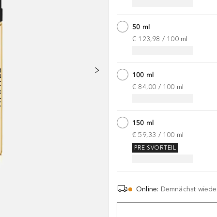
50 ml
€ 123,98
 / 
100
ml
100 ml
€ 84,00
 / 
100
ml
150 ml
€ 59,33
 / 
100
ml
PREISVORTEIL
Online
:
Demnächst wieder