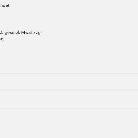
endet
kl. gesetzl. MwSt zzgl.
en.