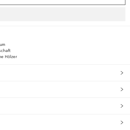
fum
schaft
me Hölzer