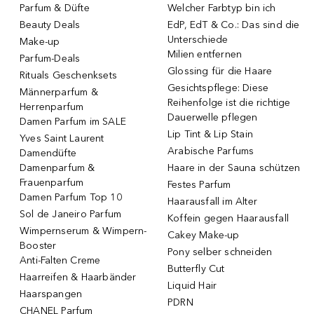
Parfum & Düfte
Welcher Farbtyp bin ich
Beauty Deals
EdP, EdT & Co.: Das sind die
Unterschiede
Make-up
Milien entfernen
Parfum-Deals
Glossing für die Haare
Rituals Geschenksets
Gesichtspflege: Diese
Männerparfum &
Reihenfolge ist die richtige
Herrenparfum
Dauerwelle pflegen
Damen Parfum im SALE
Lip Tint & Lip Stain
Yves Saint Laurent
Arabische Parfums
Damendüfte
Damenparfum &
Haare in der Sauna schützen
Frauenparfum
Festes Parfum
Damen Parfum Top 10
Haarausfall im Alter
Sol de Janeiro Parfum
Koffein gegen Haarausfall
Wimpernserum & Wimpern-
Cakey Make-up
Booster
Pony selber schneiden
Anti-Falten Creme
Butterfly Cut
Haarreifen & Haarbänder
Liquid Hair
Haarspangen
PDRN
CHANEL Parfum