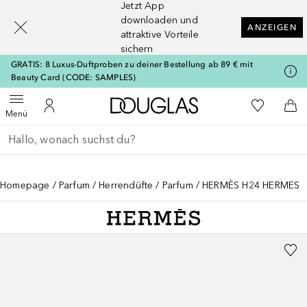
Jetzt App
[navigation.slideout.screenreader]
downloaden und
ANZEIGEN
attraktive Vorteile
sichern
GRATIS: 8 Luxus-Duftproben zu deiner Bestellung ab 89 € mit
Beauty Card (CODE: SAMPLES)
Zur Douglas Startseite
Zu Meiner 
Menü öffnen
Zu Meinem Kundenkonto
Zum
Menü
Gehe zurück
Suche ausführen
Homepage
Parfum
Herrendüfte
Parfum
HERMÈS H24 HERMES