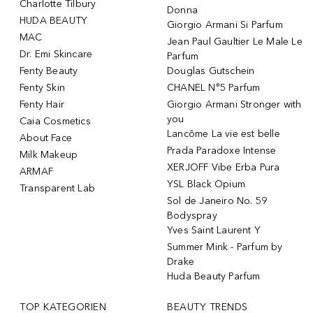
Charlotte Tilbury
Donna
HUDA BEAUTY
Giorgio Armani Si Parfum
MAC
Jean Paul Gaultier Le Male Le
Dr. Emi Skincare
Parfum
Fenty Beauty
Douglas Gutschein
Fenty Skin
CHANEL N°5 Parfum
Fenty Hair
Giorgio Armani Stronger with
you
Caia Cosmetics
Lancôme La vie est belle
About Face
Prada Paradoxe Intense
Milk Makeup
XERJOFF Vibe Erba Pura
ARMAF
YSL Black Opium
Transparent Lab
Sol de Janeiro No. 59
Bodyspray
Yves Saint Laurent Y
Summer Mink - Parfum by
Drake
Huda Beauty Parfum
TOP KATEGORIEN
BEAUTY TRENDS