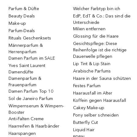
Parfum & Düfte
Welcher Farbtyp bin ich
Beauty Deals
EdP, EdT & Co.: Das sind die
Unterschiede
Make-up
Milien entfernen
Parfum-Deals
Glossing für die Haare
Rituals Geschenksets
Gesichtspflege: Diese
Männerparfum &
Reihenfolge ist die richtige
Herrenparfum
Dauerwelle pflegen
Damen Parfum im SALE
Lip Tint & Lip Stain
Yves Saint Laurent
Arabische Parfums
Damendüfte
Damenparfum &
Haare in der Sauna schützen
Frauenparfum
Festes Parfum
Damen Parfum Top 10
Haarausfall im Alter
Sol de Janeiro Parfum
Koffein gegen Haarausfall
Wimpernserum & Wimpern-
Cakey Make-up
Booster
Pony selber schneiden
Anti-Falten Creme
Butterfly Cut
Haarreifen & Haarbänder
Liquid Hair
Haarspangen