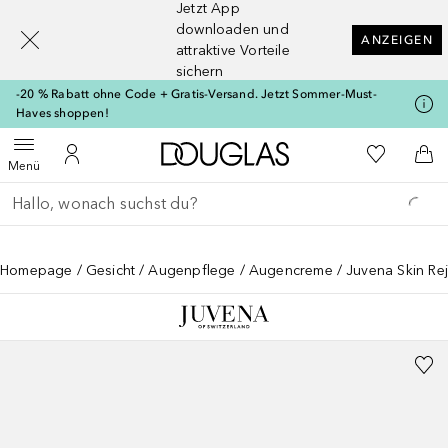
Jetzt App
[navigation.slideout.screenreader]
downloaden und
ANZEIGEN
attraktive Vorteile
sichern
-20 % Rabatt ohne Code + Gratis-Versand. Jetzt Sommer-Must-
Haves shoppen!
Zur Douglas Startseite
Zu Meiner 
Menü öffnen
Zu Meinem Kundenkonto
Zum
Menü
Gehe zurück
Suche ausführen
Homepage
Gesicht
Augenpflege
Augencreme
Juvena Skin Re