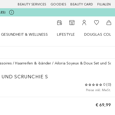
BEAUTY SERVICES
GOODIES
BEAUTY CARD
FILIALEN
LES)
Zu Meiner 
Zum Storefinder
Zu Meinem Kunde
Zum
GESUNDHEIT & WELLNESS
LIFESTYLE
DOUGLAS COLL
 öffnen
Gesundheit & Wellness Menü öffnen
Lifestyle Menü öffnen
Douglas Collecti
ssoires
Haarreifen & -bänder
Ailoria Soyeux & Doux Set und Scru
 UND SCRUNCHIE S
0
(
0
)
Preise inkl. MwSt.
€ 69,99