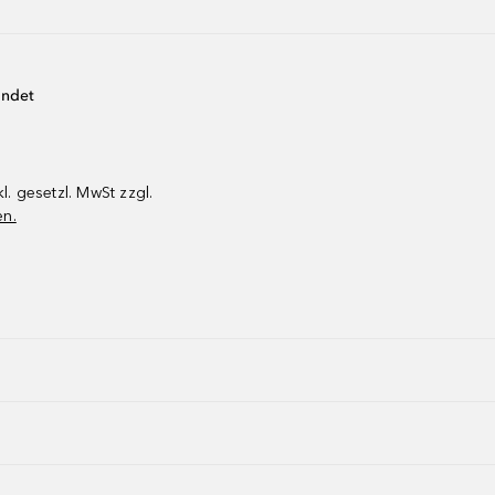
endet
kl. gesetzl. MwSt zzgl.
en.