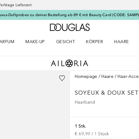
erktage Lieferzeit
uxus-Duftproben zu deiner Bestellung ab 89 € mit Beauty Card (CODE: SAMP
Zur Douglas Startseite
ARFUM
MAKE-UP
GESICHT
KÖRPER
HAARE
ffnen
arfum Menü öffnen
Make-up Menü öffnen
Gesicht Menü öffnen
Körper Menü öffnen
Haare Menü
Homepage
Haare
Haar-Acce
SOYEUX & DOUX
SET
Haarband
1 Stk.
€ 69,99
 / 
1
Stück