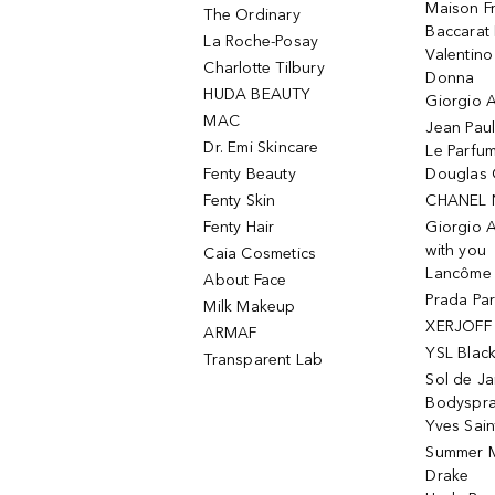
Maison Fr
The Ordinary
Baccarat
La Roche-Posay
Valentin
Charlotte Tilbury
Donna
HUDA BEAUTY
Giorgio A
MAC
Jean Paul
Dr. Emi Skincare
Le Parfu
Fenty Beauty
Douglas 
Fenty Skin
CHANEL 
Fenty Hair
Giorgio 
with you
Caia Cosmetics
Lancôme L
About Face
Prada Pa
Milk Makeup
XERJOFF 
ARMAF
YSL Blac
Transparent Lab
Sol de Ja
Bodyspr
Yves Sain
Summer M
Drake