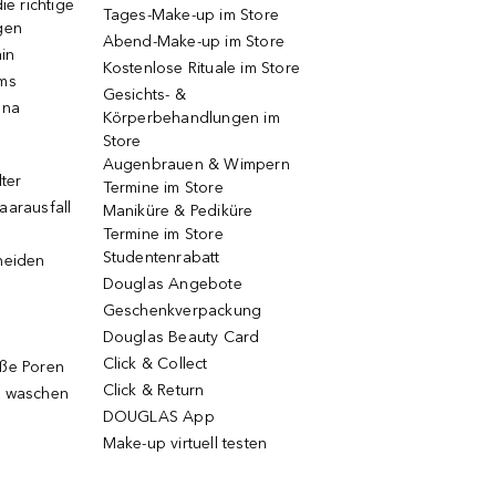
ie richtige
Tages-Make-up im Store
gen
Abend-Make-up im Store
ain
Kostenlose Rituale im Store
ums
Gesichts- &
una
Körperbehandlungen im
Store
Augenbrauen & Wimpern
lter
Termine im Store
aarausfall
Maniküre & Pediküre
Termine im Store
Studentenrabatt
neiden
Douglas Angebote
Geschenkverpackung
Douglas Beauty Card
Click & Collect
oße Poren
Click & Return
g waschen
DOUGLAS App
Make-up virtuell testen