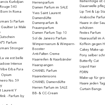
Reihenfolge ist d
ancis Kurkdjian
Herrenparfum
Dauerwelle pfle
 Rouge 540
Damen Parfum im SALE
o Born In Roma
Lip Tint & Lip St
Yves Saint Laurent
Arabische Parf
Damendüfte
rmani Si Parfum
Damenparfum &
Haare in der Sa
 Gaultier Le Male
Frauenparfum
schützen
m
Damen Parfum Top 10
Festes Parfum
Gutschein
Sol de Janeiro Parfum
Haarausfall im A
N°5 Parfum
Wimpernserum & Wimpern-
Koffein gegen H
Armani Stronger
Booster
Cakey Make-up
Anti-Falten Creme
Pony selber sch
a vie est belle
Haarreifen & Haarbänder
Butterfly Cut
radoxe Intense
Haarspangen
Liquid Hair
Vibe Erba Pura
CHANEL Parfum
PDRN
k Opium
Haarextensions
Make-up für gr
neiro No. 59
CHANEL Damendüfte
Haare jeden Ta
ay
Herren Parfum im SALE
Curtain Bangs
t Laurent Y
BB- & CC-Cream
ink - Parfum by