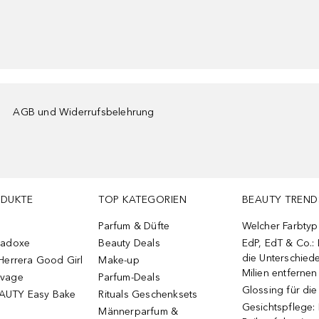
AGB und Widerrufsbelehrung
ODUKTE
TOP KATEGORIEN
BEAUTY TREND
Parfum & Düfte
Welcher Farbtyp 
radoxe
Beauty Deals
EdP, EdT & Co.:
die Unterschied
Herrera Good Girl
Make-up
Milien entfernen
uvage
Parfum-Deals
Glossing für di
AUTY Easy Bake
Rituals Geschenksets
Gesichtspflege:
Männerparfum &