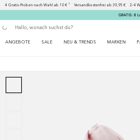
4 Gratis-Proben nach Wahl ab 10 € ¹ Versandkostenfrei ab 39,95 € 2–4 W
GRATIS: 8 L
Gehe zurück
Suche ausführen
ANGEBOTE
SALE
NEU & TRENDS
MARKEN
P
Angebote Menü öffnen
Sale Menü öffnen
NEU & TRENDS Menü öffnen
MARKEN Menü ö
P