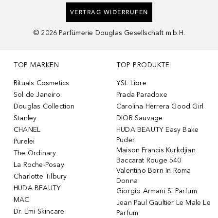
VERTRAG WIDERRUFEN
©
2026
Parfümerie Douglas Gesellschaft m.b.H.
TOP MARKEN
TOP PRODUKTE
Rituals Cosmetics
YSL Libre
Sol de Janeiro
Prada Paradoxe
Douglas Collection
Carolina Herrera Good Girl
Stanley
DIOR Sauvage
CHANEL
HUDA BEAUTY Easy Bake
Puder
Purelei
Maison Francis Kurkdjian
The Ordinary
Baccarat Rouge 540
La Roche-Posay
Valentino Born In Roma
Charlotte Tilbury
Donna
HUDA BEAUTY
Giorgio Armani Si Parfum
MAC
Jean Paul Gaultier Le Male Le
Dr. Emi Skincare
Parfum