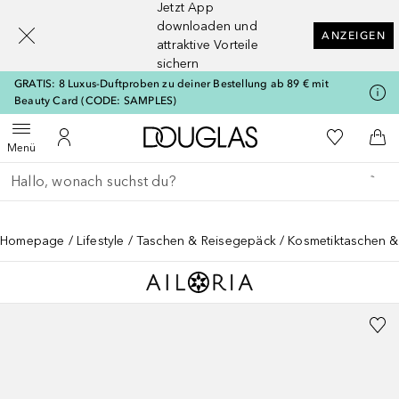
Jetzt App
[navigation.slideout.screenreader]
downloaden und
ANZEIGEN
attraktive Vorteile
sichern
GRATIS: 8 Luxus-Duftproben zu deiner Bestellung ab 89 € mit
Beauty Card (CODE: SAMPLES)
Zur Douglas Startseite
Zu Meiner 
Menü öffnen
Zu Meinem Kundenkonto
Zum
Menü
Gehe zurück
Suche ausführen
Homepage
Lifestyle
Taschen & Reisegepäck
Kosmetiktaschen & 