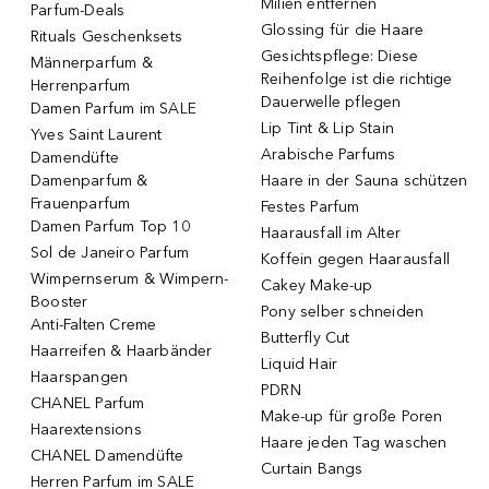
Milien entfernen
Parfum-Deals
Glossing für die Haare
Rituals Geschenksets
Gesichtspflege: Diese
Männerparfum &
Reihenfolge ist die richtige
Herrenparfum
Dauerwelle pflegen
Damen Parfum im SALE
Lip Tint & Lip Stain
Yves Saint Laurent
Arabische Parfums
Damendüfte
Damenparfum &
Haare in der Sauna schützen
Frauenparfum
Festes Parfum
Damen Parfum Top 10
Haarausfall im Alter
Sol de Janeiro Parfum
Koffein gegen Haarausfall
Wimpernserum & Wimpern-
Cakey Make-up
Booster
Pony selber schneiden
Anti-Falten Creme
Butterfly Cut
Haarreifen & Haarbänder
Liquid Hair
Haarspangen
PDRN
CHANEL Parfum
Make-up für große Poren
Haarextensions
Haare jeden Tag waschen
CHANEL Damendüfte
Curtain Bangs
Herren Parfum im SALE