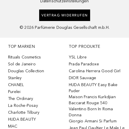
Datenschutzeinstellungen
VERTRAG WIDERRUFEN
©
2026
Parfümerie Douglas Gesellschaft m.b.H.
TOP MARKEN
TOP PRODUKTE
Rituals Cosmetics
YSL Libre
Sol de Janeiro
Prada Paradoxe
Douglas Collection
Carolina Herrera Good Girl
Stanley
DIOR Sauvage
CHANEL
HUDA BEAUTY Easy Bake
Puder
Purelei
Maison Francis Kurkdjian
The Ordinary
Baccarat Rouge 540
La Roche-Posay
Valentino Born In Roma
Charlotte Tilbury
Donna
HUDA BEAUTY
Giorgio Armani Si Parfum
MAC
Jean Paul Gaultier Le Male Le