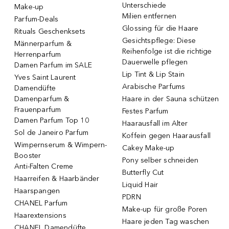
Unterschiede
Make-up
Milien entfernen
Parfum-Deals
Glossing für die Haare
Rituals Geschenksets
Gesichtspflege: Diese
Männerparfum &
Reihenfolge ist die richtige
Herrenparfum
Dauerwelle pflegen
Damen Parfum im SALE
Lip Tint & Lip Stain
Yves Saint Laurent
Arabische Parfums
Damendüfte
Damenparfum &
Haare in der Sauna schützen
Frauenparfum
Festes Parfum
Damen Parfum Top 10
Haarausfall im Alter
Sol de Janeiro Parfum
Koffein gegen Haarausfall
Wimpernserum & Wimpern-
Cakey Make-up
Booster
Pony selber schneiden
Anti-Falten Creme
Butterfly Cut
Haarreifen & Haarbänder
Liquid Hair
Haarspangen
PDRN
CHANEL Parfum
Make-up für große Poren
Haarextensions
Haare jeden Tag waschen
CHANEL Damendüfte