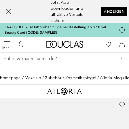
Jetzt App
[navigation.slideout.screenreader]
downloaden und
ANZEIGEN
attraktive Vorteile
sichern
GRATIS: 8 Luxus-Duftproben zu deiner Bestellung ab 89 € mit
Beauty Card (CODE: SAMPLES)
Zur Douglas Startseite
Zu Meiner 
Menü öffnen
Zu Meinem Kundenkonto
Zum
Menü
Gehe zurück
Suche ausführen
Homepage
Make-up
Zubehör
Kosmetikspiegel
Ailoria Maquil