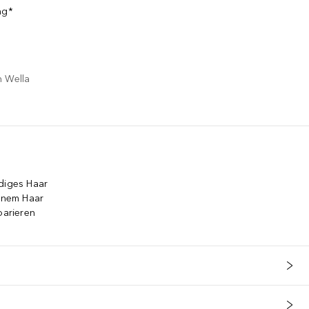
ng*
n Wella
idiges Haar
einem Haar
parieren