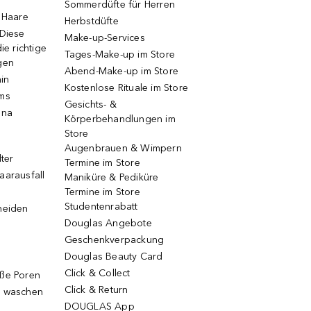
Sommerdüfte für Herren
e Haare
Herbstdüfte
 Diese
Make-up-Services
ie richtige
Tages-Make-up im Store
gen
Abend-Make-up im Store
ain
Kostenlose Rituale im Store
ums
Gesichts- &
una
Körperbehandlungen im
Store
Augenbrauen & Wimpern
lter
Termine im Store
aarausfall
Maniküre & Pediküre
Termine im Store
Studentenrabatt
neiden
Douglas Angebote
Geschenkverpackung
Douglas Beauty Card
Click & Collect
oße Poren
Click & Return
g waschen
DOUGLAS App