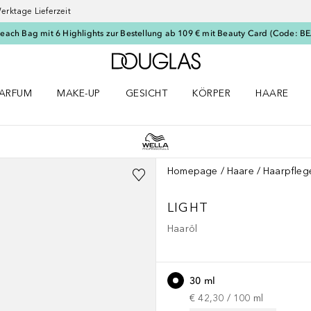
erktage Lieferzeit
Beach Bag mit 6 Highlights zur Bestellung ab 109 € mit Beauty Card (Code: 
Zur Douglas Startseite
ARFUM
MAKE-UP
GESICHT
KÖRPER
HAARE
ffnen
arfum Menü öffnen
Make-up Menü öffnen
Gesicht Menü öffnen
Körper Menü öffnen
Haare Menü
Homepage
Haare
Haarpfleg
LIGHT
Haaröl
30 ml
€ 42,30
 / 
100
ml