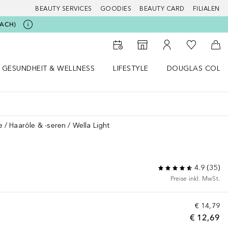
BEAUTY SERVICES
GOODIES
BEAUTY CARD
FILIALEN
BEACH)
Zu Meiner 
Zum Storefinder
Zu Meinem Kunde
Zum
GESUNDHEIT & WELLNESS
LIFESTYLE
DOUGLAS COLL
 öffnen
Gesundheit & Wellness Menü öffnen
Lifestyle Menü öffnen
Douglas Collecti
e
Haaröle & -seren
Wella Light
4.9
(
35
)
Preise inkl. MwSt.
€ 14,79
€ 12,69