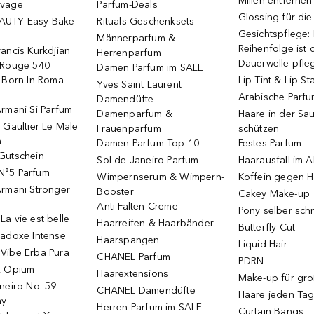
Milien entfernen
uvage
Parfum-Deals
Glossing für di
AUTY Easy Bake
Rituals Geschenksets
Gesichtspflege:
Männerparfum &
Reihenfolge ist d
ancis Kurkdjian
Herrenparfum
Dauerwelle pfle
 Rouge 540
Damen Parfum im SALE
o Born In Roma
Lip Tint & Lip St
Yves Saint Laurent
Arabische Parf
Damendüfte
rmani Si Parfum
Damenparfum &
Haare in der Sa
 Gaultier Le Male
Frauenparfum
schützen
m
Damen Parfum Top 10
Festes Parfum
Gutschein
Sol de Janeiro Parfum
Haarausfall im A
N°5 Parfum
Wimpernserum & Wimpern-
Koffein gegen H
Armani Stronger
Booster
Cakey Make-up
Anti-Falten Creme
Pony selber sch
a vie est belle
Haarreifen & Haarbänder
Butterfly Cut
radoxe Intense
Haarspangen
Liquid Hair
Vibe Erba Pura
CHANEL Parfum
PDRN
k Opium
Haarextensions
Make-up für gr
neiro No. 59
CHANEL Damendüfte
Haare jeden Ta
ay
Herren Parfum im SALE
Curtain Bangs