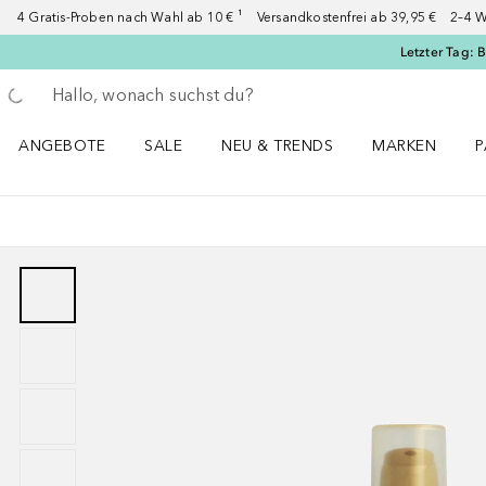
4 Gratis-Proben nach Wahl ab 10 € ¹ Versandkostenfrei ab 39,95 € 2–4 W
Letzter Tag: 
Gehe zurück
Suche ausführen
ANGEBOTE
SALE
NEU & TRENDS
MARKEN
P
Angebote Menü öffnen
Sale Menü öffnen
NEU & TRENDS Menü öffnen
MARKEN Menü ö
P