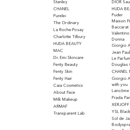
Stanley
DIOR Sa
CHANEL
HUDA BE
Puder
Purelei
Maison Fr
The Ordinary
Baccarat
La Roche-Posay
Valentin
Charlotte Tilbury
Donna
HUDA BEAUTY
Giorgio A
MAC
Jean Paul
Dr. Emi Skincare
Le Parfu
Fenty Beauty
Douglas 
Fenty Skin
CHANEL 
Fenty Hair
Giorgio 
with you
Caia Cosmetics
Lancôme L
About Face
Prada Pa
Milk Makeup
XERJOFF 
ARMAF
YSL Blac
Transparent Lab
Sol de Ja
Bodyspr