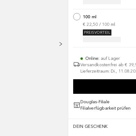
100 ml
€ 22,50
 / 
100
ml
PREISVORTEIL
Online
:
auf Lager
Versandkostenfrei ab
€ 39,
Lieferzeitraum: Di., 11.08.2
Douglas-Filiale
Filialverfügbarkeit prüfen
DEIN GESCHENK