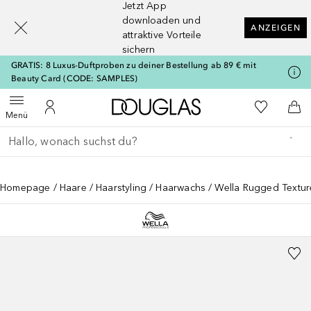
Jetzt App
[navigation.slideout.screenreader]
downloaden und
ANZEIGEN
attraktive Vorteile
sichern
GRATIS: 8 Luxus-Duftproben zu deiner Bestellung ab 89 € mit
Beauty Card (CODE: SAMPLES)
Zur Douglas Startseite
Zu Meiner 
Menü öffnen
Zu Meinem Kundenkonto
Zum
Menü
Gehe zurück
Suche ausführen
Homepage
Haare
Haarstyling
Haarwachs
Wella Rugged Textur