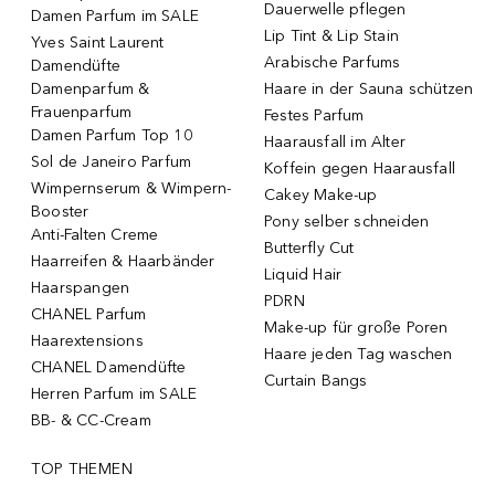
Dauerwelle pflegen
Damen Parfum im SALE
Lip Tint & Lip Stain
Yves Saint Laurent
Arabische Parfums
Damendüfte
Damenparfum &
Haare in der Sauna schützen
Frauenparfum
Festes Parfum
Damen Parfum Top 10
Haarausfall im Alter
Sol de Janeiro Parfum
Koffein gegen Haarausfall
Wimpernserum & Wimpern-
Cakey Make-up
Booster
Pony selber schneiden
Anti-Falten Creme
Butterfly Cut
Haarreifen & Haarbänder
Liquid Hair
Haarspangen
PDRN
CHANEL Parfum
Make-up für große Poren
Haarextensions
Haare jeden Tag waschen
CHANEL Damendüfte
Curtain Bangs
Herren Parfum im SALE
BB- & CC-Cream
TOP THEMEN