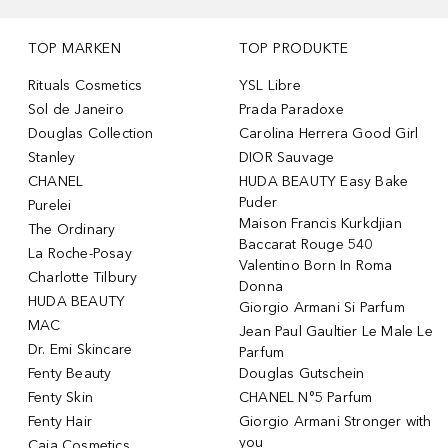
TOP MARKEN
TOP PRODUKTE
Rituals Cosmetics
YSL Libre
Sol de Janeiro
Prada Paradoxe
Douglas Collection
Carolina Herrera Good Girl
Stanley
DIOR Sauvage
CHANEL
HUDA BEAUTY Easy Bake
Puder
Purelei
Maison Francis Kurkdjian
The Ordinary
Baccarat Rouge 540
La Roche-Posay
Valentino Born In Roma
Charlotte Tilbury
Donna
HUDA BEAUTY
Giorgio Armani Si Parfum
MAC
Jean Paul Gaultier Le Male Le
Dr. Emi Skincare
Parfum
Fenty Beauty
Douglas Gutschein
Fenty Skin
CHANEL N°5 Parfum
Fenty Hair
Giorgio Armani Stronger with
you
Caia Cosmetics